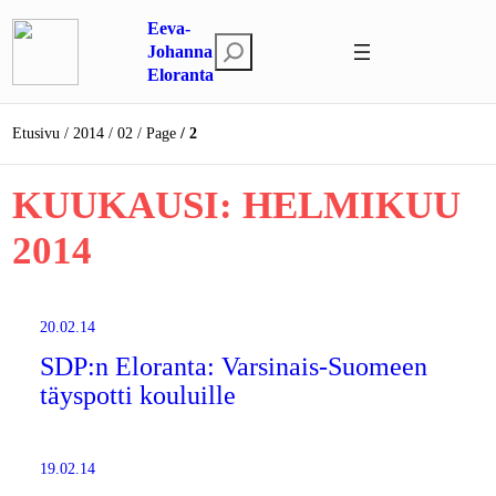
Siirry
Eeva-
sisältöön
E
Johanna
Eloranta
t
s
i
Etusivu
2014
02
Page
2
KUUKAUSI:
HELMIKUU
2014
20.02.14
SDP:n Eloranta: Varsinais-Suomeen
täyspotti kouluille
19.02.14