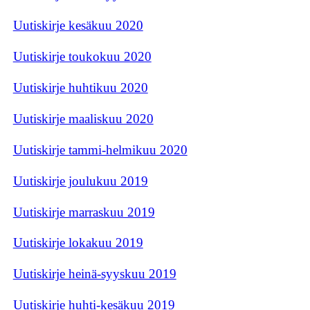
Uutiskirje kesäkuu 2020
Uutiskirje toukokuu 2020
Uutiskirje huhtikuu 2020
Uutiskirje maaliskuu 2020
Uutiskirje tammi-helmikuu 2020
Uutiskirje joulukuu 2019
Uutiskirje marraskuu 2019
Uutiskirje lokakuu 2019
Uutiskirje heinä-syyskuu 2019
Uutiskirje huhti-kesäkuu 2019