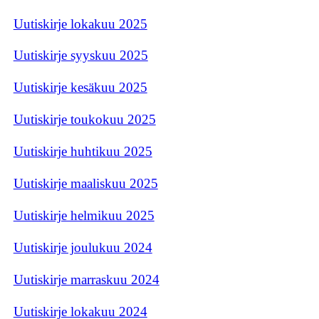
Uutiskirje lokakuu 2025
Uutiskirje syyskuu 2025
Uutiskirje kesäkuu 2025
Uutiskirje toukokuu 2025
Uutiskirje huhtikuu 2025
Uutiskirje maaliskuu 2025
Uutiskirje helmikuu 2025
Uutiskirje joulukuu 2024
Uutiskirje marraskuu 2024
Uutiskirje lokakuu 2024