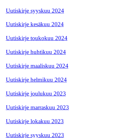
Uutiskirje syyskuu 2024
Uutiskirje kesäkuu 2024
Uutiskirje toukokuu 2024
Uutiskirje huhtikuu 2024
Uutiskirje maaliskuu 2024
Uutiskirje helmikuu 2024
Uutiskirje joulukuu 2023
Uutiskirje marraskuu 2023
Uutiskirje lokakuu 2023
Uutiskirje syyskuu 2023