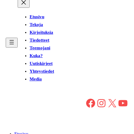
Etusivu
Tekoja
Kirjoituksia
Tiedotteet
Teemojani
Kuka?
Uutiskirjeet
Yhteystiedot
Media
Facebook
Instagram
X
YouTube
Etusivu