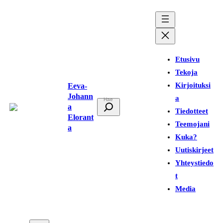
Siirry
sisältöön
Etusivu
Tekoja
Kirjoituksi
Eeva-
Johann
a
E
a
Tiedotteet
t
Elorant
Teemojani
a
s
Kuka?
i
Uutiskirjeet
Yhteystiedo
t
Media