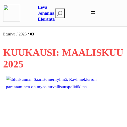
Siirry
Eeva-
sisältöön
E
Johanna
Eloranta
t
s
i
Etusivu
2025
03
KUUKAUSI:
MAALISKUU
2025