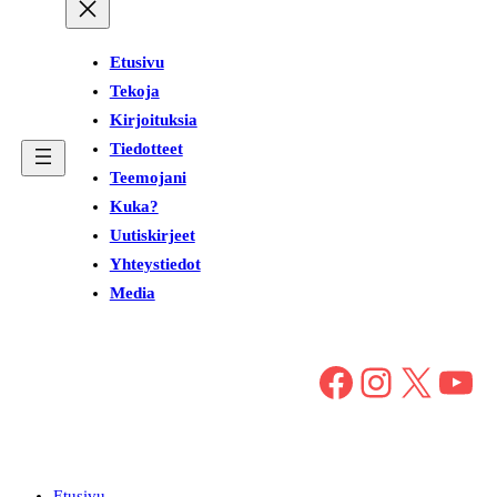
Etusivu
Tekoja
Kirjoituksia
Tiedotteet
Teemojani
Kuka?
Uutiskirjeet
Yhteystiedot
Media
Facebook
Instagram
X
YouTube
Etusivu