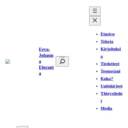
Siirry
sisältöön
Etusivu
Tekoja
Kirjoituksi
Eeva-
Johann
a
E
a
Tiedotteet
t
Elorant
Teemojani
a
s
Kuka?
i
Uutiskirjeet
Yhteystiedo
t
Media