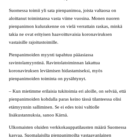
Suomessa toimii yli sata pienpanimoa, joista valtaosa on
aloittanut toimintansa vasta viime vuosina. Monen nuoren
pienpanimon kulurakenne on vielä verrattain raskas, minkä
takia ne ovat erityisen haavoittuvaisia koronaviruksen
vastaisille rajoitustoimille.
Pienpanimoiden myynti tapahtuu pääasiassa
ravintolamyyntinä. Ravintolatoiminnan lakattua
koronaviruksen leviämisen hidastamiseksi, myös
pienpanimoiden toiminta on pysähtynyt.
– Kun mietimme erilaisia tukitoimia eri aloille, on selvää, että
pienpanimoiden kohdalla paras keino tässä tilanteessa olisi
etämyynnin salliminen. Se ei edes toisi valtiolle
lisäkustannuksia, sanoo Kärnä.
Ulkomaisten oluiden verkkokauppatilausten määrä Suomessa
kasvaa. Suomalaisilta pienpanimoilta vastaavanlainen