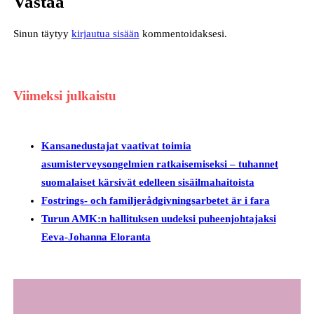
Vastaa
Sinun täytyy
kirjautua sisään
kommentoidaksesi.
Viimeksi julkaistu
Kansanedustajat vaativat toimia
asumisterveysongelmien ratkaisemiseksi – tuhannet
suomalaiset kärsivät edelleen sisäilmahaitoista
Fostrings- och familjerådgivningsarbetet är i fara
Turun AMK:n hallituksen uudeksi puheenjohtajaksi
Eeva-Johanna Eloranta