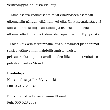
verkkomyynti on laissa kielletty.
– Tämä asettaa kotimaiset toimijat eriarvoiseen asemaan
ulkomaisiin nähden, eikä näin voi olla. On kyseenalaista, että
lainsäädännöllä ohjataan kuluttajia ostamaan tuotteita
ulkomaisilta tuottajilta kotimaisten sijaan, sanoo Myllykoski.
– Pidän kaikkein tärkeimpänä, että suomalaiset pienpanimot
saisivat etämyynnin mahdollistamista tuloista
pelastusrenkaan, jonka avulla niiden liiketoiminta voitaisiin
pelastaa, päättää Strand.
Lisätietoja
Kansanedustaja Jari Myllykoski
Puh. 050 512 0648
Kansanedustaja Eeva-Johanna Eloranta
Puh. 050 523 2309