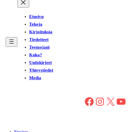
Etusivu
Tekoja
Kirjoituksia
Tiedotteet
Teemojani
Kuka?
Uutiskirjeet
Yhteystiedot
Media
Facebook
Instagram
X
YouTube
Etusivu