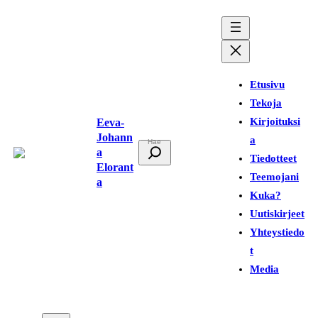
Siirry
sisältöön
Etusivu
Tekoja
Kirjoituksi
Eeva-
Johann
a
E
a
Tiedotteet
t
Elorant
Teemojani
a
s
Kuka?
i
Uutiskirjeet
Yhteystiedo
t
Media