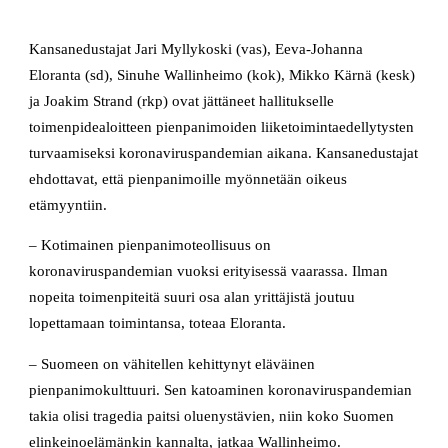
Kansanedustajat Jari Myllykoski (vas), Eeva-Johanna
Eloranta (sd), Sinuhe Wallinheimo (kok), Mikko Kärnä (kesk)
ja Joakim Strand (rkp) ovat jättäneet hallitukselle
toimenpidealoitteen pienpanimoiden liiketoimintaedellytysten
turvaamiseksi koronaviruspandemian aikana. Kansanedustajat
ehdottavat, että pienpanimoille myönnetään oikeus
etämyyntiin.
– Kotimainen pienpanimoteollisuus on
koronaviruspandemian vuoksi erityisessä vaarassa. Ilman
nopeita toimenpiteitä suuri osa alan yrittäjistä joutuu
lopettamaan toimintansa, toteaa Eloranta.
– Suomeen on vähitellen kehittynyt eläväinen
pienpanimokulttuuri. Sen katoaminen koronaviruspandemian
takia olisi tragedia paitsi oluenystävien, niin koko Suomen
elinkeinoelämänkin kannalta, jatkaa Wallinheimo.