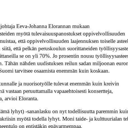
enjohtaja Eeva-Johanna Elorannan mukaan
asteiden myötä tulevaisuuspanostukset oppivelvollisuuden
uistaa, että oppivelvollisuuden laajennuksen toiselle astee
siitä, että pelkän peruskoulun suorittaneiden työllisyysast
ttaneilla se on yli 70%. Jo prosentin nousu työllisyysastee
een. Tähän nähden uudistuksen reilun sadan miljoonan euro
 Suomi tarvitsee osaamista enemmän kuin koskaan.
iikunnalle ja nuorisotyölle tulevat enemmän kuin kreivin
nä vastaan peruuttamalla vapaaehtoisesti konsertteja,
a, arvioi Eloranta.
elämä lyhyt) -sananlasku on nyt todellisuutta paremmin kui
kriisin myötä todella lyhyt. Moni taide- ja kulttuurialan te
imeentulo on entistäkin epävarmempaa.