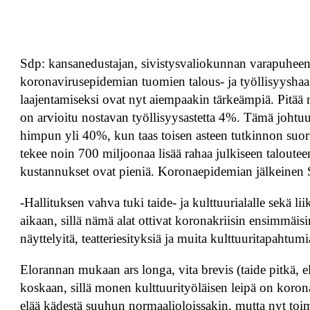
Sdp: kansanedustajan, sivistysvaliokunnan varapuhe
koronavirusepidemian tuomien talous- ja työllisyysha
laajentamiseksi ovat nyt aiempaakin tärkeämpiä. Pitää m
on arvioitu nostavan työllisyysastetta 4%. Tämä johtuu 
himpun yli 40%, kun taas toisen asteen tutkinnon suori
tekee noin 700 miljoonaa lisää rahaa julkiseen talout
kustannukset ovat pieniä. Koronaepidemian jälkeinen
-Hallituksen vahva tuki taide- ja kulttuurialalle sekä l
aikaan, sillä nämä alat ottivat koronakriisin ensimmäisi
näyttelyitä, teatteriesityksiä ja muita kulttuuritapahtumi
Elorannan mukaan ars longa, vita brevis (taide pitkä, 
koskaan, sillä monen kulttuurityöläisen leipä on korona
elää kädestä suuhun normaalioloissakin, mutta nyt to