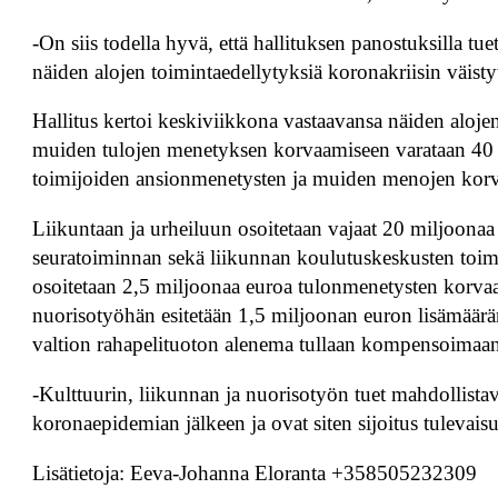
-On siis todella hyvä, että hallituksen panostuksilla t
näiden alojen toimintaedellytyksiä koronakriisin väistyt
Hallitus kertoi keskiviikkona vastaavansa näiden aloje
muiden tulojen menetyksen korvaamiseen varataan 40 m
toimijoiden ansionmenetysten ja muiden menojen kor
Liikuntaan ja urheiluun osoitetaan vajaat 20 miljoona
seuratoiminnan sekä liikunnan koulutuskeskusten toimin
osoitetaan 2,5 miljoonaa euroa tulonmenetysten korvaa
nuorisotyöhän esitetään 1,5 miljoonan euron lisämäärär
valtion rahapelituoton alenema tullaan kompensoimaa
-Kulttuurin, liikunnan ja nuorisotyön tuet mahdollist
koronaepidemian jälkeen ja ovat siten sijoitus tulevais
Lisätietoja: Eeva-Johanna Eloranta +358505232309