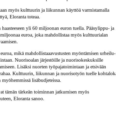
uetaan myös kulttuurin ja liikunnan käyttöä varmistamalla
tyä, Eloranta toteaa.
n haasteeseen yli 60 miljoonan euron tuella. Pääsylippu- ja
iljoonaa euroa, joka mahdollistaa myös kulttuurialan
vaamisen.
a euroa, mikä mahdollistaaavustusten myöntämisen urheilu-
taan. Nuorisoalan järjestöille ja nuorisokeskuksille
miseen. Lisäksi nuorten työpajatoimintaan ja etsivään
ahaa. Kulttuurin, liikunnan ja nuorisotyön tuelle kohtalok
n myöhemmissä lisäbudjeteissa.
avat tämän tärkeän toiminnan jatkumisen myös
uuteen, Eloranta sanoo.