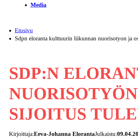
Media
Etusivu
Sdpn eloranta kulttuurin liikunnan nuorisotyon ja os
SDP:N ELORAN
NUORISOTYÖN 
SIJOITUS TUL
Kirjoittaja:
Eeva-Johanna Eloranta
Julkaistu:
09.04.2