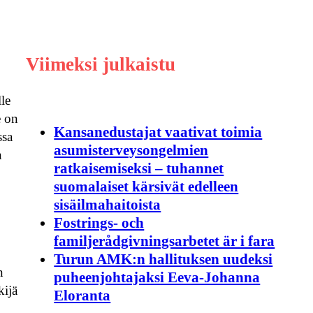
Viimeksi julkaistu
lle
e on
Kansanedustajat vaativat toimia
ssa
asumisterveysongelmien
n
ratkaisemiseksi – tuhannet
suomalaiset kärsivät edelleen
sisäilmahaitoista
Fostrings- och
familjerådgivningsarbetet är i fara
Turun AMK:n hallituksen uudeksi
n
puheenjohtajaksi Eeva-Johanna
kijä
Eloranta