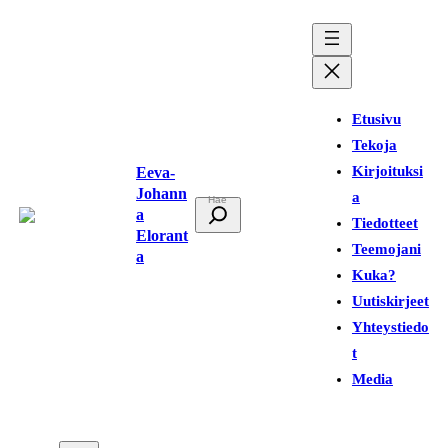
Siirry
sisältöön
Etusivu
Tekoja
Kirjoituksi
Eeva-
Johann
a
E
a
Tiedotteet
t
Elorant
Teemojani
a
s
Kuka?
i
Uutiskirjeet
Yhteystiedo
t
Media