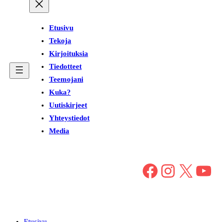
Etusivu
Tekoja
Kirjoituksia
Tiedotteet
Teemojani
Kuka?
Uutiskirjeet
Yhteystiedot
Media
Facebook
Instagram
X
YouTube
Etusivu