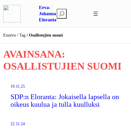
Siirry
Eeva-
sisältöön
E
Johanna
Eloranta
t
s
i
Etusivu
Tag
Osallistujien suomi
AVAINSANA:
OSALLISTUJIEN SUOMI
19.11.25
SDP:n Eloranta: Jokaisella lapsella on
oikeus kuulua ja tulla kuulluksi
22.11.24