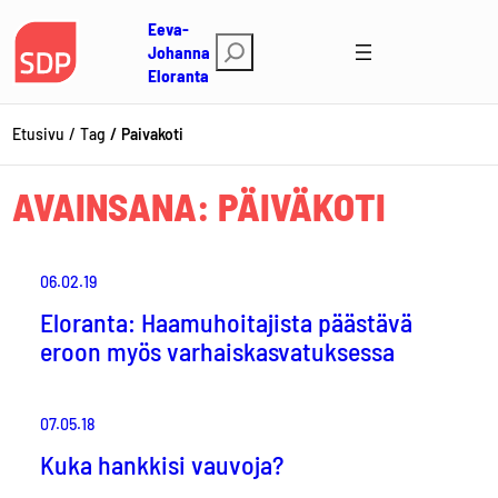
Siirry
Eeva-
sisältöön
E
Johanna
Eloranta
t
s
i
Etusivu
Tag
Paivakoti
AVAINSANA:
PÄIVÄKOTI
06.02.19
Eloranta: Haamuhoitajista päästävä
eroon myös varhaiskasvatuksessa
07.05.18
Kuka hankkisi vauvoja?