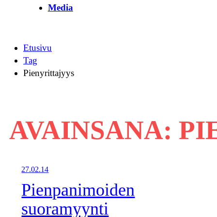
Media
Etusivu
Tag
Pienyrittajyys
AVAINSANA:
PI
27.02.14
Pienpanimoiden
suoramyynti