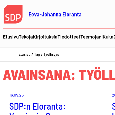
Siirry
sisältöön
Eeva-Johanna Eloranta
Etusivu
Tekoja
Kirjoituksia
Tiedotteet
Teemojani
Kuka
Etusivu
Tag
Tyollisyys
AVAINSANA:
TYÖLL
16.09.25
2
SDP:n Eloranta: