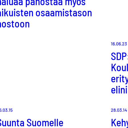
haluaa panostaa myös
aikuisten osaamistason
nostoon
16.06.23
SDP:
Kou
erit
elin
6.03.15
28.03.14
Suunta Suomelle
Kehy