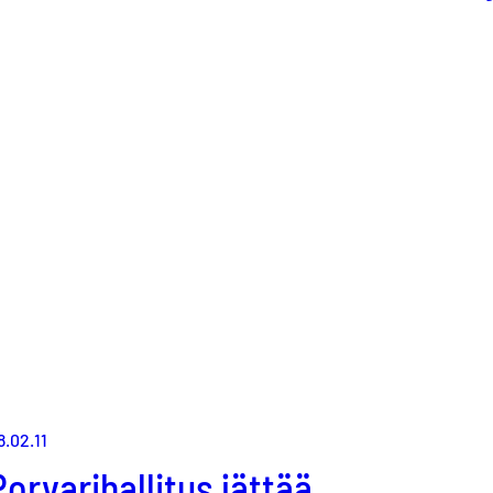
8.02.11
Porvarihallitus jättää