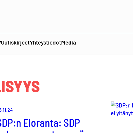
?
Uutiskirjeet
Yhteystiedot
Media
ISYYS
8.11.24
SDP:n Eloranta: SDP