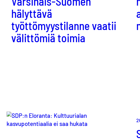
Varsinais-Suomen
hälyttävä
työttömyystilanne vaatii
välittömiä toimia
2