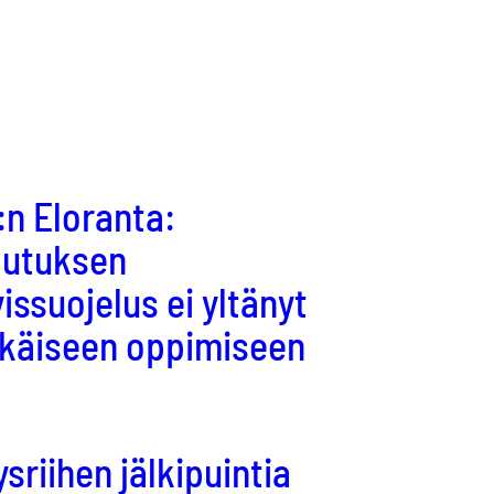
n Eloranta:
lutuksen
yissuojelus ei yltänyt
ikäiseen oppimiseen
sriihen jälkipuintia