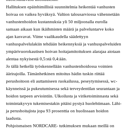
Hallituksen epäinhimillisiä suunnitelmia heikentää vanhusten
hoivaa on vaikea hyväksyä. Valtion talousarviossa vähennetään
vanhustenhoidon kustannuksia yli 50 miljoonalla eurolla
samaan aikaan kun ikäihmisten määrä ja palveluntarve koko
ajan kasvavat. Viime vaalikaudella säädettyyn
vanhuspalvelulakiin tehdään heikennyksiä ja vanhuspalveluiden
ympärivuorokautisen hoivan hoitajamitoituksen alarajaa aiotaan
alentaa nykyisestä 0,5:stä 0,4:ään.
Jo tällä hetkellä työskennellään vanhustenhoidossa voimien
äärirajoilla. Tämänhetkinen mitoitus hädin tuskin riittää
perushoitoon eli auttamiseen ruokailussa, peseytymisessä, wc-
käynneissä ja pukeutumisessa sekä terveydentilan seurantaan ja
hoidon tarpeen arviointiin. Ulkoilusta ja viriketoiminnasta sekä
toimintakyvyn tukemisestakin pitäisi pystyä huolehtimaan. Lähi-
ja perushoitajista jopa 93 prosenttia on huolissaan hoidon
laadusta.
Pohjoismaisen NORDCARE- tutkimuksen mukaan meillä on