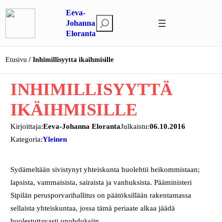
Siirry
Eeva-
sisältöön
E
Johanna
Eloranta
t
s
i
Etusivu
Inhimillisyytta ikaihmisille
INHIMILLISYYTTÄ
IKÄIHMISILLE
Kirjoittaja:
Eeva-Johanna Eloranta
Julkaistu:
06.10.2016
Kategoria:
Yleinen
Sydämeltään sivistynyt yhteiskunta huolehtii heikommistaan;
lapsista, vammaisista, sairaista ja vanhuksista. Pääministeri
Sipilän perusporvarihallitus on päätöksillään rakentamassa
sellaista yhteiskuntaa, jossa tämä periaate alkaa jäädä
huolestuttavasti unohduksiin.