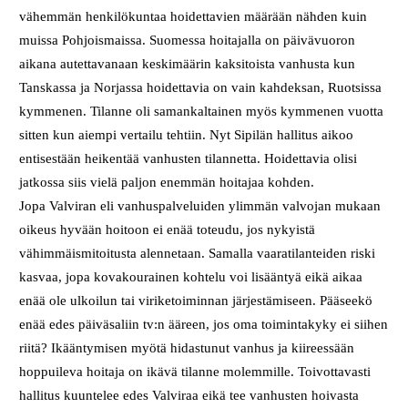
vähemmän henkilökuntaa hoidettavien määrään nähden kuin
muissa Pohjoismaissa. Suomessa hoitajalla on päivävuoron
aikana autettavanaan keskimäärin kaksitoista vanhusta kun
Tanskassa ja Norjassa hoidettavia on vain kahdeksan, Ruotsissa
kymmenen. Tilanne oli samankaltainen myös kymmenen vuotta
sitten kun aiempi vertailu tehtiin. Nyt Sipilän hallitus aikoo
entisestään heikentää vanhusten tilannetta. Hoidettavia olisi
jatkossa siis vielä paljon enemmän hoitajaa kohden.
Jopa Valviran eli vanhuspalveluiden ylimmän valvojan mukaan
oikeus hyvään hoitoon ei enää toteudu, jos nykyistä
vähimmäismitoitusta alennetaan. Samalla vaaratilanteiden riski
kasvaa, jopa kovakourainen kohtelu voi lisääntyä eikä aikaa
enää ole ulkoilun tai viriketoiminnan järjestämiseen. Pääseekö
enää edes päiväsaliin tv:n ääreen, jos oma toimintakyky ei siihen
riitä? Ikääntymisen myötä hidastunut vanhus ja kiireessään
hoppuileva hoitaja on ikävä tilanne molemmille. Toivottavasti
hallitus kuuntelee edes Valviraa eikä tee vanhusten hoivasta