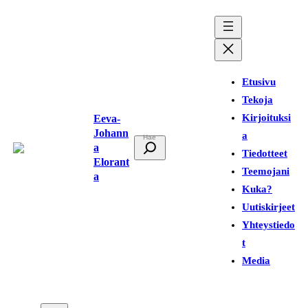
Siirry
sisältöön
Etusivu
Tekoja
Kirjoituksi
Eeva-
Johann
a
E
a
Tiedotteet
t
Elorant
Teemojani
a
s
Kuka?
i
Uutiskirjeet
Yhteystiedo
t
Media