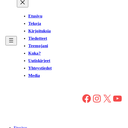
Etusivu
Tekoja
Kirjoituksia
Tiedotteet
Teemojani
Kuka?
Uutiskirjeet
Yhteystiedot
Media
Facebook
Instagram
X
YouTube
Etusivu