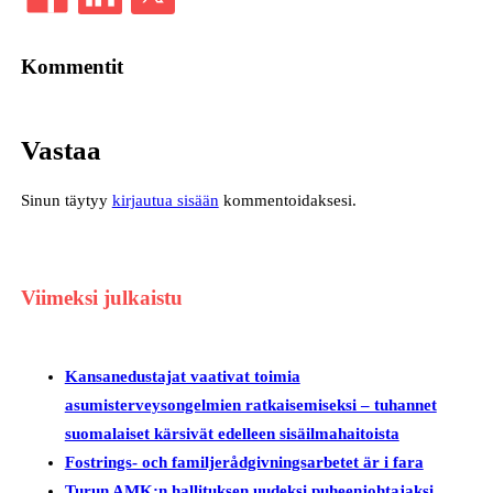
Kommentit
Vastaa
Sinun täytyy
kirjautua sisään
kommentoidaksesi.
Viimeksi julkaistu
Kansanedustajat vaativat toimia
asumisterveysongelmien ratkaisemiseksi – tuhannet
suomalaiset kärsivät edelleen sisäilmahaitoista
Fostrings- och familjerådgivningsarbetet är i fara
Turun AMK:n hallituksen uudeksi puheenjohtajaksi