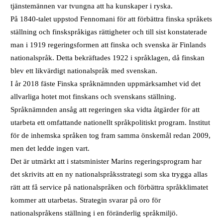
tjänstemännen var tvungna att ha kunskaper i ryska.
På 1840-talet uppstod Fennomani för att förbättra finska språkets
ställning och finskspråkigas rättigheter och till sist konstaterade
man i 1919 regeringsformen att finska och svenska är Finlands
nationalspråk. Detta bekräftades 1922 i språklagen, då finskan
blev ett likvärdigt nationalspråk med svenskan.
I år 2018 fäste Finska språknämnden uppmärksamhet vid det
allvarliga hotet mot finskans och svenskans ställning.
Språknämnden ansåg att regeringen ska vidta åtgärder för att
utarbeta ett omfattande nationellt språkpolitiskt program. Institut
för de inhemska språken tog fram samma önskemål redan 2009,
men det ledde ingen vart.
Det är utmärkt att i statsminister Marins regeringsprogram har
det skrivits att en ny nationalspråksstrategi som ska trygga allas
rätt att få service på nationalspråken och förbättra språkklimatet
kommer att utarbetas. Strategin svarar på oro för
nationalspråkens ställning i en föränderlig språkmiljö.