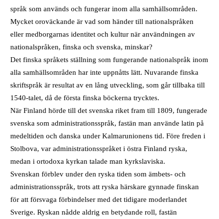
språk som används och fungerar inom alla samhällsområden.
Mycket oroväckande är vad som händer till nationalspråken
eller medborgarnas identitet och kultur när användningen av
nationalspråken, finska och svenska, minskar?
Det finska språkets ställning som fungerande nationalspråk inom
alla samhällsområden har inte uppnåtts lätt. Nuvarande finska
skriftspråk är resultat av en lång utveckling, som går tillbaka till
1540-talet, då de första finska böckerna trycktes.
När Finland hörde till det svenska riket fram till 1809, fungerade
svenska som administrationsspråk, fastän man använde latin på
medeltiden och danska under Kalmarunionens tid. Före freden i
Stolbova, var administrationsspråket i östra Finland ryska,
medan i ortodoxa kyrkan talade man kyrkslaviska.
Svenskan förblev under den ryska tiden som ämbets- och
administrationsspråk, trots att ryska härskare gynnade finskan
för att försvaga förbindelser med det tidigare moderlandet
Sverige. Ryskan nådde aldrig en betydande roll, fastän