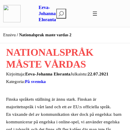
Siirry
Eeva-
sisältöön
E
Johanna
Eloranta
t
s
i
Etusivu
Nationalsprak maste vardas 2
NATIONALSPRÅK
MÅSTE VÅRDAS
Kirjoittaja:
Eeva-Johanna Eloranta
Julkaistu:
22.07.2021
Kategoria:
På svenska
Finska språkets ställning är ännu stark. Finskan är
majoritetsspråk i vårt land och ett av EU:s officiella språk.
En växande del av kommunikation sker dock på engelska: barn
kommunicerar på engelska i online-spel, vi använder engelska
ord i talspråk och det finns allt fler kaféer där man inte får