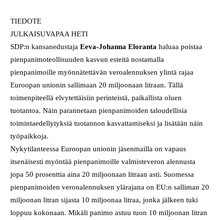
TIEDOTE
JULKAISUVAPAA HETI
SDP:n kansanedustaja
Eeva-Johanna Eloranta
haluaa poistaa
pienpanimoteollisuuden kasvun esteitä nostamalla
pienpanimoille myönnätettävän veroalennuksen ylintä rajaa
Euroopan unionin sallimaan 20 miljoonaan litraan. Tällä
toimenpiteellä elvytettäisiin perinteistä, paikallista oluen
tuotantoa. Näin parannetaan pienpanimoiden taloudellisia
toimintaedellytyksiä tuotannon kasvattamiseksi ja lisätään näin
työpaikkoja.
Nykytilanteessa Euroopan unionin jäsenmailla on vapaus
itsenäisesti myöntää pienpanimoille valmisteveron alennusta
jopa 50 prosenttia aina 20 miljoonaan litraan asti. Suomessa
pienpanimoiden veronalennuksen ylärajana on EU:n salliman 20
miljoonan litran sijasta 10 miljoonaa litraa, jonka jälkeen tuki
loppuu kokonaan. Mikäli panimo astuu tuon 10 miljoonan litran