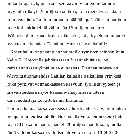
tuotantorajan yli, pitää sen seuraavan vuoden tuotannon ja
myynnin olla yli 20 miljoonaa litraa, jotta menetys saadaan
kompensoitua. Tuohon tuotantomäärään päästäkseen panimon
tulee kuitenkin tehdä vähintään 15 miljoonan euron
lisäinvestoinnit saadakseen laitteiston, jolla kyseinen tuotanto
pystytään tekemään. Tämä on esteenä kasvuhaluille.
– Kasvuhalut loppuvat pienpanimoilla rymisten seinään kuin
Kelju K. Kojootilla jahdatessaan Maantiekiitäjää, jos
veroalennuksen ylintä rajaa ei nosteta. Pienpanimoissa on
Wirvoitusjuomatehdas Laitilan kaltaisia paikallisia yrityksiä,
jotka pyrkivät voimakkaaseen kasvuun, työllistävyyteen ja
tulevaisuudessa myös kansainvälistymiseen toteaa
kansanedustaja Eeva-Johanna Eloranta.
Eloranta haluaa tässä vaikeassa taloustilanteessa valtion tukea
pienpanimoteollisuudelle. Nostamalla veroalennuksen ylintä
rajaa EU:n sallimaan rajaan eli 20 miljoonaan litraan, tuottaisi
tämä valtion kassaan valmistetuloverona noin 13 000 000