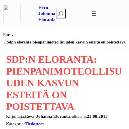
Siirry
Eeva-
sisältöön
E
Johanna
Eloranta
t
s
i
Etusivu
Sdpn eloranta pienpanimoteollisuuden kasvun esteita on poistettava
SDP:N ELORANTA:
PIENPANIMOTEOLLISU
UDEN KASVUN
ESTEITÄ ON
POISTETTAVA
Kirjoittaja:
Eeva-Johanna Eloranta
Julkaistu:
23.08.2013
Kategoria:
Tiedotteet