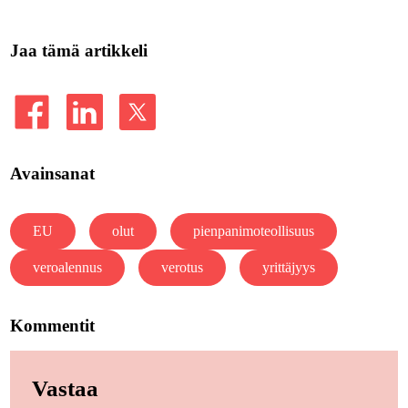
Jaa tämä artikkeli
Avainsanat
EU
olut
pienpanimoteollisuus
veroalennus
verotus
yrittäjyys
Kommentit
Vastaa