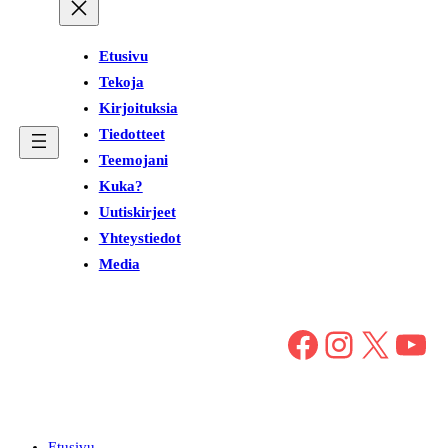
Etusivu
Tekoja
Kirjoituksia
Tiedotteet
Teemojani
Kuka?
Uutiskirjeet
Yhteystiedot
Media
Facebook
Instagram
X
YouTube
Etusivu