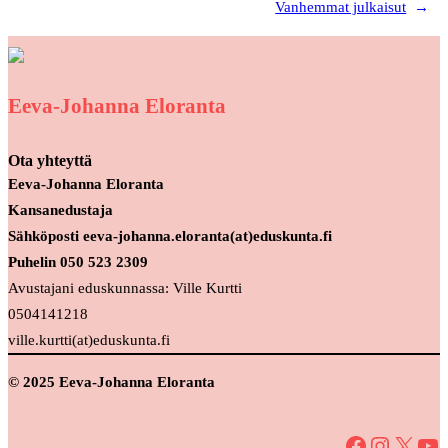
Vanhemmat julkaisut
→
Eeva-Johanna Eloranta
Ota yhteyttä
Eeva-Johanna Eloranta
Kansanedustaja
Sähköposti eeva-johanna.eloranta(at)eduskunta.fi
Puhelin 050 523 2309
Avustajani eduskunnassa: Ville Kurtti
0504141218
ville.kurtti(at)eduskunta.fi
© 2025 Eeva-Johanna Eloranta
Facebook
Instagram
X
YouTube