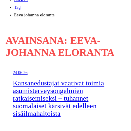
Tag
Eeva johanna eloranta
AVAINSANA:
EEVA-
JOHANNA ELORANTA
24.06.26
Kansanedustajat vaativat toimia
asumisterveysongelmien
ratkaisemiseksi – tuhannet
suomalaiset kärsivät edelleen
sisäilmahaitoista