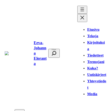
Siirry
sisältöön
Etusivu
Tekoja
Kirjoituksi
Eeva-
Johann
a
E
a
Tiedotteet
t
Elorant
Teemojani
a
s
Kuka?
i
Uutiskirjeet
Yhteystiedo
t
Media