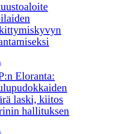
tuustoaloite
ilaiden
kittymiskyvyn
antamiseksi
5
:n Eloranta:
ulupudokkaiden
rä laski, kiitos
inin hallituksen
5