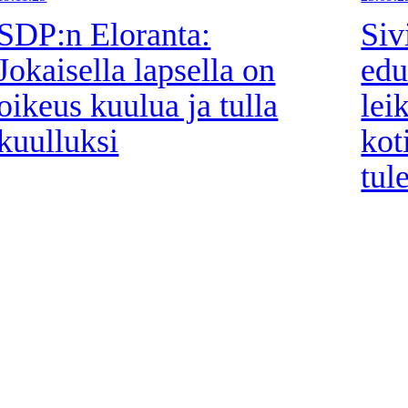
SDP:n Eloranta:
Siv
Jokaisella lapsella on
edu
oikeus kuulua ja tulla
lei
kuulluksi
kot
tul