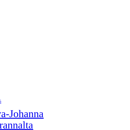
6
a-Johanna
rannalta