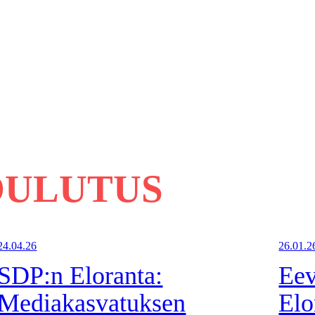
ULUTUS
24.04.26
26.01.2
SDP:n Eloranta:
Eev
Mediakasvatuksen
Elo