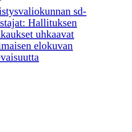
istysvaliokunnan sd-
stajat: Hallituksen
kkaukset uhkaavat
imaisen elokuvan
evaisuutta