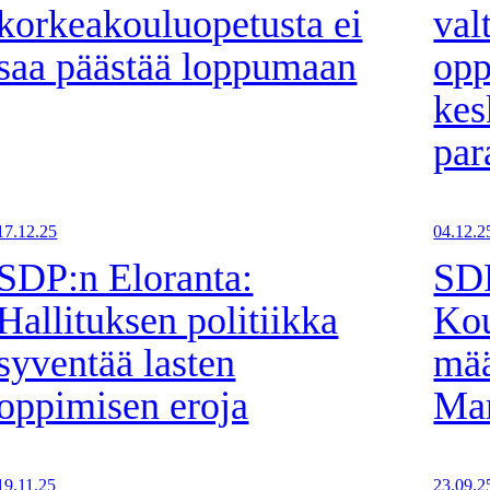
korkeakouluopetusta ei
val
saa päästää loppumaan
opp
kes
par
17.12.25
04.12.2
SDP:n Eloranta:
SDP
Hallituksen politiikka
Ko
syventää lasten
mää
oppimisen eroja
Mar
19.11.25
23.09.2