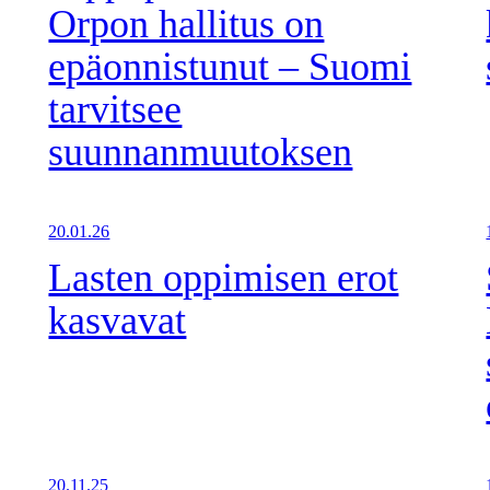
Orpon hallitus on
epäonnistunut – Suomi
tarvitsee
suunnanmuutoksen
20.01.26
Lasten oppimisen erot
kasvavat
20.11.25