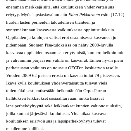
enemmän merkkejä siitä, että koulutuksen yhdenvertaisuus
eriytyy. Myös lapsiasiavaltuutettu
Elina Pekkarinen
esitti (17.12)
huolen lasten perheiden taloudellisen tilanteen ja
syntymäkunnan kasvavasta vaikutuksesta oppimistuloksiin.
Oppilaiden ja koulujen väliset erot osaamisessa kasvaneet jo
pidempään. Suomen Pisa-tuloksissa on nähty 2000-luvulla
kasvavaa oppilaiden osaamisen eriytymistä, kun ero heikoimmin
ja vahvimmin pärjäävien välillä on kasvanut. Ennen hyvin pieni
perhetaustan vaikutus on noussut OECD:n keskiarvon tasolle.
Vuoden 2009 62 pisteen erosta on kasvua tullut 79 pisteeseen.
Ikävä kyllä koulutuksen yhdenvertaisuutta tulevat vielä
todennäköisesti entisestään heikentämään Orpo-Purran
hallituksen leikkaukset sosiaaliturvaan, mitkä lisäävät
lapsiperheköyhyyttä sekä leikkaukset kuntien valtionosuuksiin,
joilla kunnat järjestävät koulutusta. Yhtä aikaa kasvavat
koulutuksen eriarvoisuus ja lapsiperheköyhyys tulevat
maallemme kalliiksi.