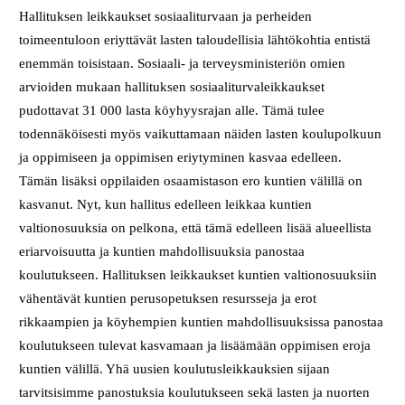
Hallituksen leikkaukset sosiaaliturvaan ja perheiden
toimeentuloon eriyttävät lasten taloudellisia lähtökohtia entistä
enemmän toisistaan. Sosiaali- ja terveysministeriön omien
arvioiden mukaan hallituksen sosiaaliturvaleikkaukset
pudottavat 31 000 lasta köyhyysrajan alle. Tämä tulee
todennäköisesti myös vaikuttamaan näiden lasten koulupolkuun
ja oppimiseen ja oppimisen eriytyminen kasvaa edelleen.
Tämän lisäksi oppilaiden osaamistason ero kuntien välillä on
kasvanut. Nyt, kun hallitus edelleen leikkaa kuntien
valtionosuuksia on pelkona, että tämä edelleen lisää alueellista
eriarvoisuutta ja kuntien mahdollisuuksia panostaa
koulutukseen. Hallituksen leikkaukset kuntien valtionosuuksiin
vähentävät kuntien perusopetuksen resursseja ja erot
rikkaampien ja köyhempien kuntien mahdollisuuksissa panostaa
koulutukseen tulevat kasvamaan ja lisäämään oppimisen eroja
kuntien välillä. Yhä uusien koulutusleikkauksien sijaan
tarvitsisimme panostuksia koulutukseen sekä lasten ja nuorten