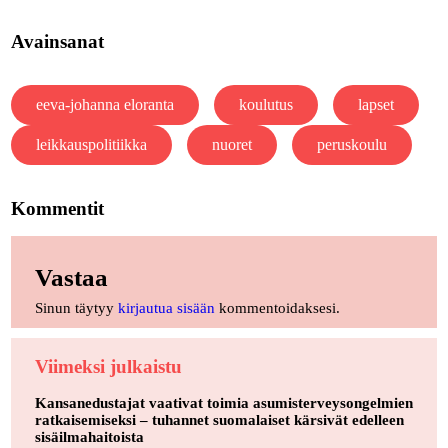
Avainsanat
eeva-johanna eloranta
koulutus
lapset
leikkauspolitiikka
nuoret
peruskoulu
Kommentit
Vastaa
Sinun täytyy
kirjautua sisään
kommentoidaksesi.
Viimeksi julkaistu
Kansanedustajat vaativat toimia asumisterveysongelmien
ratkaisemiseksi – tuhannet suomalaiset kärsivät edelleen
sisäilmahaitoista