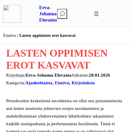
Siirry
Eeva-
sisältöön
E
Johanna
Eloranta
t
s
i
Etusivu
Lasten oppimisen erot kasvavat
LASTEN OPPIMISEN
EROT KASVAVAT
Kirjoittaja:
Eeva-Johanna Eloranta
Julkaistu:
20.01.2026
Kategoria:
Ajankohtaista
, 
Etusivu
, 
Kirjoituksia
Peruskoulun keskeisenä tavoitteena on ollut sen perustamisesta
asti lasten taustoista johtuvien erojen tasoittaminen ja
mahdollisimman yhdenvertaisten lähtökohtien takaaminen
kaikille asuinpaikasta ja perhetaustasta huolimatta. Tämä ei
kuitenkaan enää toteudu kuten ennen ja on nähtävissä yhä