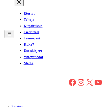
Etusivu
Tekoja
Kirjoituksia
Tiedotteet
Teemojani
Kuka?
Uutiskirjeet
Yhteystiedot
Media
Facebook
Instagram
X
YouTube
Etusivu