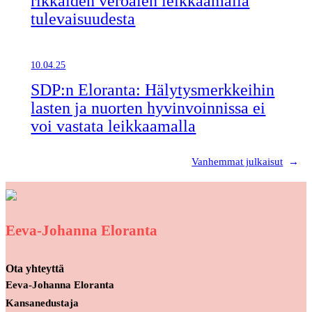
rikkaiden veroalen leikkaamalla
tulevaisuudesta
10.04.25
SDP:n Eloranta: Hälytysmerkkeihin
lasten ja nuorten hyvinvoinnissa ei
voi vastata leikkaamalla
Vanhemmat julkaisut
→
Eeva-Johanna Eloranta
Ota yhteyttä
Eeva-Johanna Eloranta
Kansanedustaja