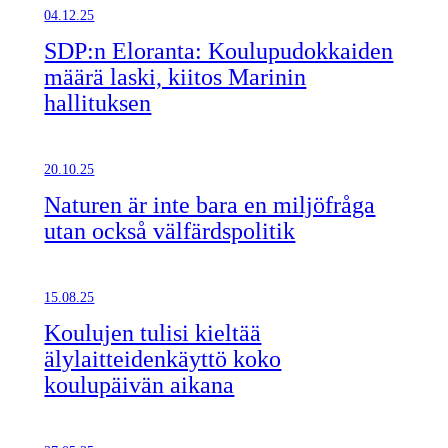
04.12.25
SDP:n Eloranta: Koulupudokkaiden
määrä laski, kiitos Marinin
hallituksen
20.10.25
Naturen är inte bara en miljöfråga
utan också välfärdspolitik
15.08.25
Koulujen tulisi kieltää
älylaitteidenkäyttö koko
koulupäivän aikana