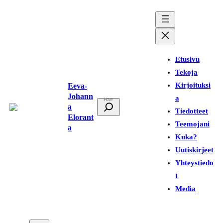
Siirry
sisältöön
Etusivu
Tekoja
Kirjoituksi
Eeva-
Johann
a
E
a
Tiedotteet
t
Elorant
Teemojani
a
s
Kuka?
i
Uutiskirjeet
Yhteystiedo
t
Media