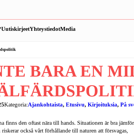
?
Uutiskirjeet
Yhteystiedot
Media
dspolitik
NTE BARA EN M
ÄLFÄRDSPOLIT
25
Kategoria:
Ajankohtaista
, 
Etusivu
, 
Kirjoituksia
, 
På sv
na finns den oftast nära till hands. Situationen är bra jämför
skerar också vårt förhållande till naturen att försvagas,