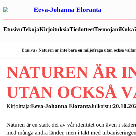
Siirry
Eeva-Johanna Eloranta
sisältöön
Etusivu
Tekoja
Kirjoituksia
Tiedotteet
Teemojani
Kuka
Etusivu
Naturen ar inte bara en miljofraga utan ocksa valfar
NATUREN ÄR I
UTAN OCKSÅ V
Kirjoittaja:
Eeva-Johanna Eloranta
Julkaistu:
20.10.20
Naturen är en stark del av vår identitet och även i städer
med många andra länder, men i takt med urbaniseringen ri