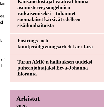
Kansanedustajat vaativat toimia
llan
asumisterveysongelmien
ratkaisemiseksi – tuhannet
oss.
suomalaiset kärsivät edelleen
ed
sisäilmahaitoista
Fostrings- och
sk
familjerådgivningsarbetet är i fara
 där
Turun AMK:n hallituksen uudeksi
ch
puheenjohtajaksi Eeva-Johanna
Eloranta
Arkistot
2026