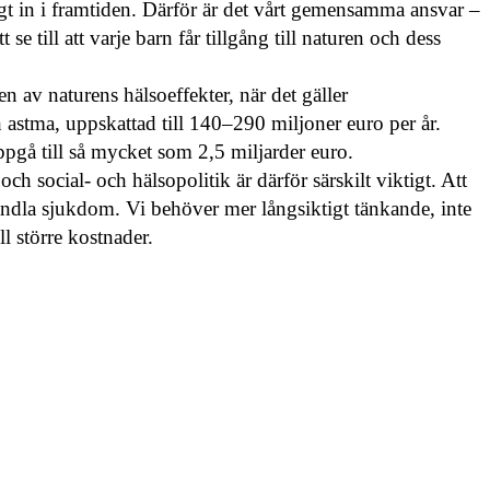
gt in i framtiden. Därför är det vårt gemensamma ansvar –
t se till att varje barn får tillgång till naturen och dess
n av naturens hälsoeffekter, när det gäller
 astma, uppskattad till 140–290 miljoner euro per år.
uppgå till så mycket som 2,5 miljarder euro.
ch social- och hälsopolitik är därför särskilt viktigt. Att
handla sjukdom. Vi behöver mer långsiktigt tänkande, inte
ll större kostnader.