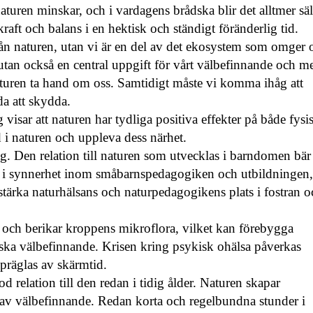
naturen minskar, och i vardagens brådska blir det alltmer sä
raft och balans i en hektisk och ständigt föränderlig tid.
från naturen, utan vi är en del av det ekosystem som omger 
utan också en central uppgift för vårt välbefinnande och m
aturen ta hand om oss. Samtidigt måste vi komma ihåg att
da att skydda.
visar att naturen har tydliga positiva effekter på både fysi
id i naturen och uppleva dess närhet.
. Den relation till naturen som utvecklas i barndomen bär
ker i synnerhet inom småbarnspedagogiken och utbildningen,
rka naturhälsans och naturpedagogikens plats i fostran o
och berikar kroppens mikroflora, vilket kan förebygga
iska välbefinnande. Krisen kring psykisk ohälsa påverkas
präglas av skärmtid.
d relation till den redan i tidig ålder. Naturen skapar
v välbefinnande. Redan korta och regelbundna stunder i