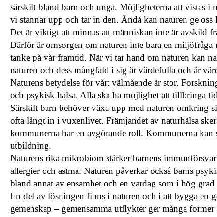
särskilt bland barn och unga. Möjligheterna att vistas i 
vi stannar upp och tar in den. Ändå kan naturen ge oss k
Det är viktigt att minnas att människan inte är avskild 
Därför är omsorgen om naturen inte bara en miljöfråga 
tanke på vår framtid. När vi tar hand om naturen kan n
naturen och dess mångfald i sig är värdefulla och är vär
Naturens betydelse för vårt välmående är stor. Forskning 
och psykisk hälsa. Alla ska ha möjlighet att tillbringa t
Särskilt barn behöver växa upp med naturen omkring sig
ofta långt in i vuxenlivet. Främjandet av naturhälsa s
kommunerna har en avgörande roll. Kommunerna kan stä
utbildning.
Naturens rika mikrobiom stärker barnens immunförsvar 
allergier och astma. Naturen påverkar också barns psyk
bland annat av ensamhet och en vardag som i hög grad 
En del av lösningen finns i naturen och i att bygga en go
gemenskap – gemensamma utflykter ger många former a