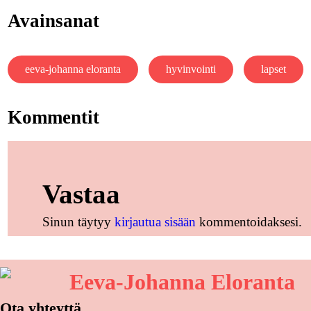
Avainsanat
eeva-johanna eloranta
hyvinvointi
lapset
Kommentit
Vastaa
Sinun täytyy
kirjautua sisään
kommentoidaksesi.
Eeva-Johanna Eloranta
Ota yhteyttä