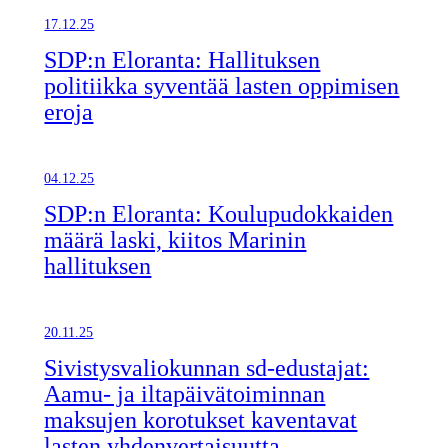
17.12.25
SDP:n Eloranta: Hallituksen
politiikka syventää lasten oppimisen
eroja
04.12.25
SDP:n Eloranta: Koulupudokkaiden
määrä laski, kiitos Marinin
hallituksen
20.11.25
Sivistysvaliokunnan sd-edustajat:
Aamu- ja iltapäivätoiminnan
maksujen korotukset kaventavat
lasten yhdenvertaisuutta