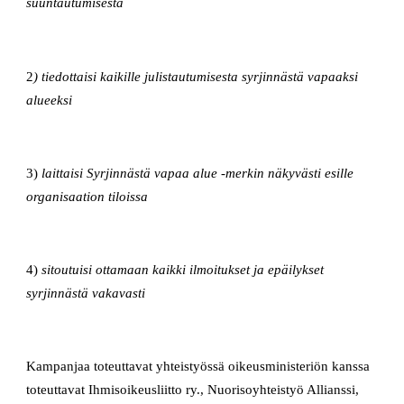
suuntautumisesta
2
) tiedottaisi kaikille julistautumisesta syrjinnästä vapaaksi
alueeksi
3)
laittaisi Syrjinnästä vapaa alue -merkin näkyvästi esille
organisaation tiloissa
4)
sitoutuisi ottamaan kaikki ilmoitukset ja epäilykset
syrjinnästä vakavasti
Kampanjaa toteuttavat yhteistyössä oikeusministeriön kanssa
toteuttavat Ihmisoikeusliitto ry., Nuorisoyhteistyö Allianssi,