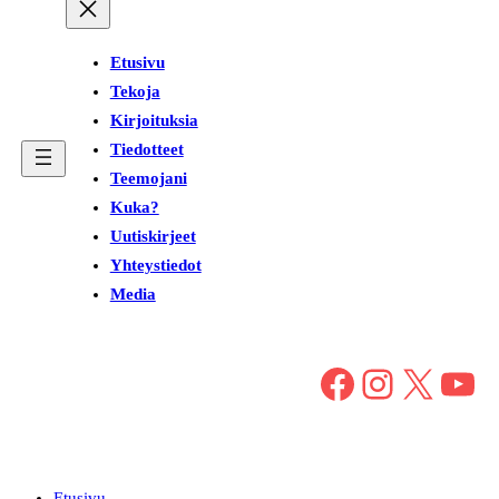
Etusivu
Tekoja
Kirjoituksia
Tiedotteet
Teemojani
Kuka?
Uutiskirjeet
Yhteystiedot
Media
Facebook
Instagram
X
YouTube
Etusivu