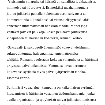
-Yleisimmin vihapuhe tai häirintä on sanallista loukkaamista,
nimittelyä tai nöyryytystä. Esimerkiksi maahanmuuttaja
joutuu julkisella paikalla kokemaan usein solvausta tai
kommentointia ulkonäkönsä tai vieraskielisyytensä takia
ennestään tuntemattoman henkilön taholta. Monet jopa
välttävät joitakin paikkoja, koska pelkäävät joutuvansa
vihapuheen tai häirinnän kohteeksi, Ahmadi kertoo.
-Seksuaali- ja sukupuolivähemmistöt kokevat yleisimmin
sukupuolittunutta halventamista tuntemattomalta
tekijältä. Romanit puolestaan kokevat vihapuhetta tai häirintää
erityisesti palvelutilanteissa. Vammaiset ovat kertoneet
kokevansa syrjintää myös palvelujärjestelmän taholta,
Eloranta kertoo.
Syrjinnästä vapaa alue -kampanja on kaikenlaisen syrjinnän,
kiusaamisen ja häirinnän vastainen tiedotuskampanja, jonka
avulla organisaatiot ja työyhteisöt tuovat julki sitoutumisensa