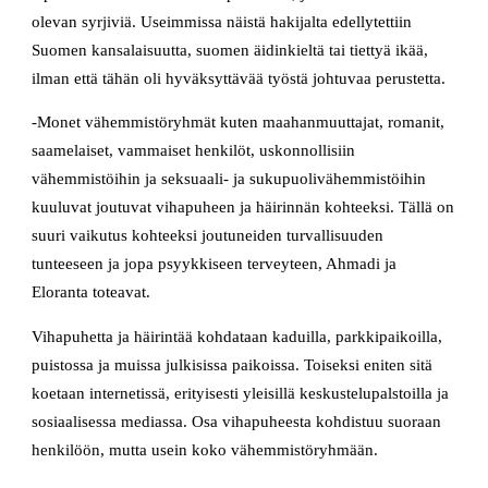
olevan syrjiviä. Useimmissa näistä hakijalta edellytettiin
Suomen kansalaisuutta, suomen äidinkieltä tai tiettyä ikää,
ilman että tähän oli hyväksyttävää työstä johtuvaa perustetta.
-Monet vähemmistöryhmät kuten maahanmuuttajat, romanit,
saamelaiset, vammaiset henkilöt, uskonnollisiin
vähemmistöihin ja seksuaali- ja sukupuolivähemmistöihin
kuuluvat joutuvat vihapuheen ja häirinnän kohteeksi. Tällä on
suuri vaikutus kohteeksi joutuneiden turvallisuuden
tunteeseen ja jopa psyykkiseen terveyteen, Ahmadi ja
Eloranta toteavat.
Vihapuhetta ja häirintää kohdataan kaduilla, parkkipaikoilla,
puistossa ja muissa julkisissa paikoissa. Toiseksi eniten sitä
koetaan internetissä, erityisesti yleisillä keskustelupalstoilla ja
sosiaalisessa mediassa. Osa vihapuheesta kohdistuu suoraan
henkilöön, mutta usein koko vähemmistöryhmään.