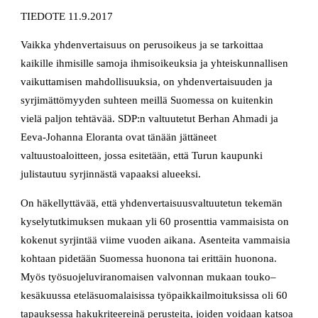
TIEDOTE 11.9.2017
Vaikka yhdenvertaisuus on perusoikeus ja se tarkoittaa
kaikille ihmisille samoja ihmisoikeuksia ja yhteiskunnallisen
vaikuttamisen mahdollisuuksia, on yhdenvertaisuuden ja
syrjimättömyyden suhteen meillä Suomessa on kuitenkin
vielä paljon tehtävää. SDP:n valtuutetut Berhan Ahmadi ja
Eeva-Johanna Eloranta ovat tänään jättäneet
valtuustoaloitteen, jossa esitetään, että Turun kaupunki
julistautuu syrjinnästä vapaaksi alueeksi.
On häkellyttävää, että yhdenvertaisuusvaltuutetun tekemän
kyselytutkimuksen mukaan yli 60 prosenttia vammaisista on
kokenut syrjintää viime vuoden aikana. Asenteita vammaisia
kohtaan pidetään Suomessa huonona tai erittäin huonona.
Myös työsuojeluviranomaisen valvonnan mukaan touko–
kesäkuussa eteläsuomalaisissa työpaikkailmoituksissa oli 60
tapauksessa hakukriteereinä perusteita, joiden voidaan katsoa