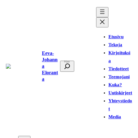
Siirry
sisältöön
Etusivu
Tekoja
Kirjoituksi
Eeva-
Johann
a
E
a
Tiedotteet
t
Elorant
Teemojani
a
s
Kuka?
i
Uutiskirjeet
Yhteystiedo
t
Media