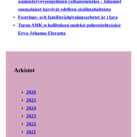
asumisterveysongelmien ratkaisemiseksi – tuhannet
suomalaiset kärsivät edelleen sisäilmahaitoista
Fostrings- och familjerådgivningsarbetet är i fara
Turun AMK:n hallituksen uudeksi puheenjohtajaksi
Eeva-Johanna Eloranta
Arkistot
2026
2025
2024
2023
2022
2021