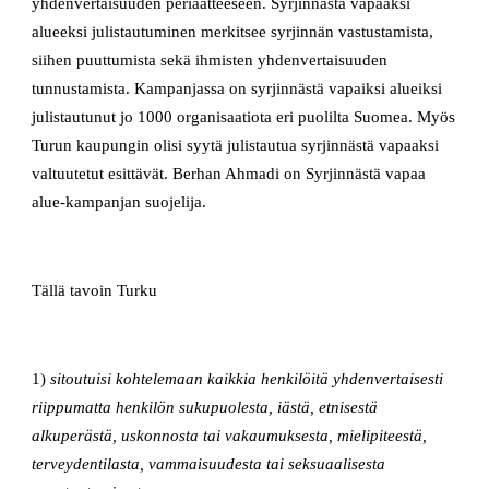
yhdenvertaisuuden periaatteeseen. Syrjinnästä vapaaksi
alueeksi julistautuminen merkitsee syrjinnän vastustamista,
siihen puuttumista sekä ihmisten yhdenvertaisuuden
tunnustamista. Kampanjassa on syrjinnästä vapaiksi alueiksi
julistautunut jo 1000 organisaatiota eri puolilta Suomea. Myös
Turun kaupungin olisi syytä julistautua syrjinnästä vapaaksi
valtuutetut esittävät. Berhan Ahmadi on Syrjinnästä vapaa
alue-kampanjan suojelija.
Tällä tavoin Turku
1)
sitoutuisi kohtelemaan kaikkia henkilöitä yhdenvertaisesti
riippumatta henkilön sukupuolesta, iästä, etnisestä
alkuperästä, uskonnosta tai vakaumuksesta, mielipiteestä,
terveydentilasta, vammaisuudesta tai seksuaalisesta