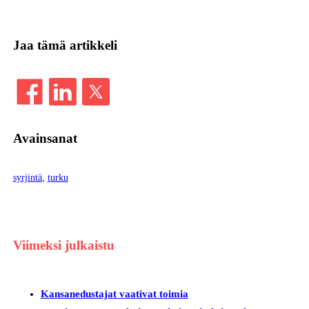
Jaa tämä artikkeli
Avainsanat
syrjintä
, 
turku
Viimeksi julkaistu
Kansanedustajat vaativat toimia