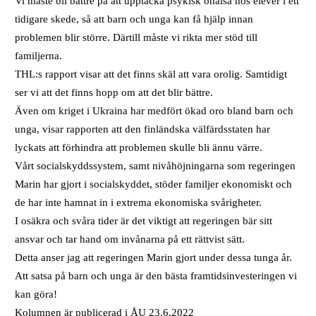
Vi måste bli bättre på att upptäcka psykisk ohälsa hos elever i ett
tidigare skede, så att barn och unga kan få hjälp innan
problemen blir större. Därtill måste vi rikta mer stöd till
familjerna.
THL:s rapport visar att det finns skäl att vara orolig. Samtidigt
ser vi att det finns hopp om att det blir bättre.
Även om kriget i Ukraina har medfört ökad oro bland barn och
unga, visar rapporten att den finländska välfärdsstaten har
lyckats att förhindra att problemen skulle bli ännu värre.
Vårt socialskyddssystem, samt nivåhöjningarna som regeringen
Marin har gjort i socialskyddet, stöder familjer ekonomiskt och
de har inte hamnat in i extrema ekonomiska svårigheter.
I osäkra och svåra tider är det viktigt att regeringen bär sitt
ansvar och tar hand om invånarna på ett rättvist sätt.
Detta anser jag att regeringen Marin gjort under dessa tunga år.
Att satsa på barn och unga är den bästa framtidsinvesteringen vi
kan göra!
Kolumnen är publicerad i ÅU 23.6.2022