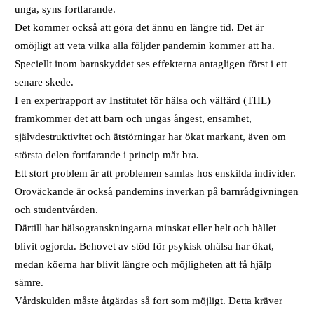
unga, syns fortfarande.
Det kommer också att göra det ännu en längre tid. Det är
omöjligt att veta vilka alla följder pandemin kommer att ha.
Speciellt inom barnskyddet ses effekterna antagligen först i ett
senare skede.
I en expertrapport av Institutet för hälsa och välfärd (THL)
framkommer det att barn och ungas ångest, ensamhet,
självdestruktivitet och ätstörningar har ökat markant, även om
största delen fortfarande i princip mår bra.
Ett stort problem är att problemen samlas hos enskilda individer.
Oroväckande är också pandemins inverkan på barnrådgivningen
och studentvården.
Därtill har hälsogranskningarna minskat eller helt och hållet
blivit ogjorda. Behovet av stöd för psykisk ohälsa har ökat,
medan köerna har blivit längre och möjligheten att få hjälp
sämre.
Vårdskulden måste åtgärdas så fort som möjligt. Detta kräver