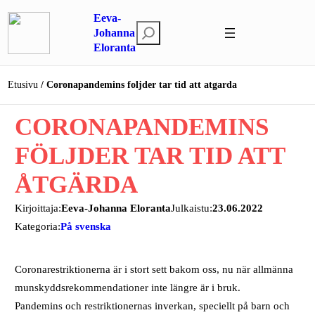
Siirry
Eeva-
sisältöön
E
Johanna
Eloranta
t
s
i
Etusivu
Coronapandemins foljder tar tid att atgarda
CORONAPANDEMINS
FÖLJDER TAR TID ATT
ÅTGÄRDA
Kirjoittaja:
Eeva-Johanna Eloranta
Julkaistu:
23.06.2022
Kategoria:
På svenska
Coronarestriktionerna är i stort sett bakom oss, nu när allmänna
munskyddsrekommendationer inte längre är i bruk.
Pandemins och restriktionernas inverkan, speciellt på barn och