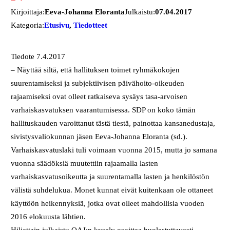
Kirjoittaja:
Eeva-Johanna Eloranta
Julkaistu:
07.04.2017
Kategoria:
Etusivu
, 
Tiedotteet
Tiedote 7.4.2017
– Näyttää siltä, että hallituksen toimet ryhmäkokojen
suurentamiseksi ja subjektiivisen päivähoito-oikeuden
rajaamiseksi ovat olleet ratkaiseva sysäys tasa-arvoisen
varhaiskasvatuksen vaarantumisessa. SDP on koko tämän
hallituskauden varoittanut tästä tiestä, painottaa kansanedustaja,
sivistysvaliokunnan jäsen Eeva-Johanna Eloranta (sd.).
Varhaiskasvatuslaki tuli voimaan vuonna 2015, mutta jo samana
vuonna säädöksiä muutettiin rajaamalla lasten
varhaiskasvatusoikeutta ja suurentamalla lasten ja henkilöstön
välistä suhdelukua. Monet kunnat eivät kuitenkaan ole ottaneet
käyttöön heikennyksiä, jotka ovat olleet mahdollisia vuoden
2016 elokuusta lähtien.
Hiljattain julkaistu OAJ:n kysely osoittaa huolestuttavasti