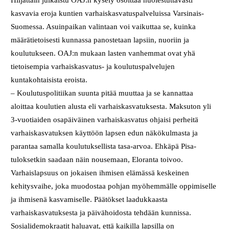
kasvavia eroja kuntien varhaiskasvatuspalveluissa Varsinais-
Suomessa. Asuinpaikan valintaan voi vaikuttaa se, kuinka
määrätietoisesti kunnassa panostetaan lapsiin, nuoriin ja
koulutukseen. OAJ:n mukaan lasten vanhemmat ovat yhä
tietoisempia varhaiskasvatus- ja koulutuspalvelujen
kuntakohtaisista eroista.
– Koulutuspolitiikan suunta pitää muuttaa ja se kannattaa
aloittaa koulutien alusta eli varhaiskasvatuksesta. Maksuton yli
3-vuotiaiden osapäiväinen varhaiskasvatus ohjaisi perheitä
varhaiskasvatuksen käyttöön lapsen edun näkökulmasta ja
parantaa samalla koulutuksellista tasa-arvoa. Ehkäpä Pisa-
tuloksetkin saadaan näin nousemaan, Eloranta toivoo.
Varhaislapsuus on jokaisen ihmisen elämässä keskeinen
kehitysvaihe, joka muodostaa pohjan myöhemmälle oppimiselle
ja ihmisenä kasvamiselle. Päätökset laadukkaasta
varhaiskasvatuksesta ja päivähoidosta tehdään kunnissa.
Sosialidemokraatit haluavat, että kaikilla lapsilla on