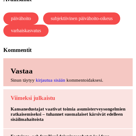
päivähoito
subjektiivinen päivähoito-oikeus
varhaiskasvatus
Kommentit
Vastaa
Sinun täytyy
kirjautua sisään
kommentoidaksesi.
Viimeksi julkaistu
Kansanedustajat vaativat toimia asumisterveysongelmien
ratkaisemiseksi – tuhannet suomalaiset kärsivät edelleen
sisäilmahaitoista