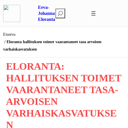
Siirry
Eeva-
sisältöön
E
Johanna
Eloranta
t
s
i
Etusivu
Eloranta hallituksen toimet vaarantaneet tasa arvoisen
varhaiskasvatuksen
ELORANTA:
HALLITUKSEN TOIMET
VAARANTANEET TASA-
ARVOISEN
VARHAISKASVATUKSE
N