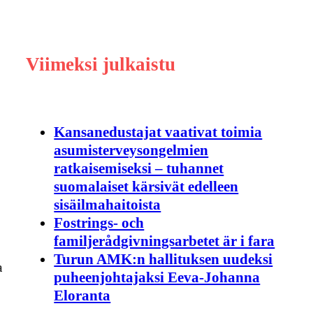
Viimeksi julkaistu
Kansanedustajat vaativat toimia
asumisterveysongelmien
ratkaisemiseksi – tuhannet
suomalaiset kärsivät edelleen
sisäilmahaitoista
Fostrings- och
familjerådgivningsarbetet är i fara
Turun AMK:n hallituksen uudeksi
a
puheenjohtajaksi Eeva-Johanna
Eloranta