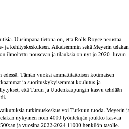
utisia. Uusimpana tietona on, että Rolls-Royce perustaa
us- ja kehityskeskuksen. Aikaisemmin sekä Meyerin telakan
 ilmoitettu nousevan ja tilauksia on nyt jo 2020 -luvun
 edessä. Tämän vuoksi ammattitaitoisen kotimaisen
okkaammat ja suorituskykyisemmät koulutus-ja
ellytykset, että Turun ja Uudenkaupungin kasvu tehdään
tii.
misvaikutuksia tutkimuskeskus voi Turkuun tuoda. Meyerin j
 telakan nykyinen noin 4000 työntekijän joukko kasvaa
7500:an ja vuosina 2022-2024 11000 henkilön tasolle.