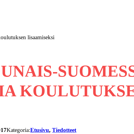
koulutuksen lisaamiseksi
UNAIS-SUOMES
MIA KOULUTUKS
017
Kategoria:
Etusivu
, 
Tiedotteet