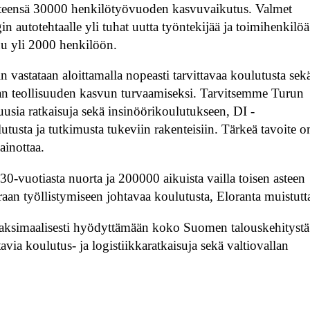
hteensä 30000 henkilötyövuoden kasvuvaikutus. Valmet
utotehtaalle yli tuhat uutta työntekijää ja toimihenkilöä
uu yli 2000 henkilöön.
iin vastataan aloittamalla nopeasti tarvittavaa koulutusta sek
tavan teollisuuden kasvun turvaamiseksi. Tarvitsemme Turun
uusia ratkaisuja sekä insinöörikoulutukseen, DI -
utusta ja tutkimusta tukeviin rakenteisiin. Tärkeä tavoite o
ainottaa.
30-vuotiasta nuorta ja 200000 aikuista vailla toisen asteen
uoraan työllistymiseen johtavaa koulutusta, Eloranta muistutt
ksimaalisesti hyödyttämään koko Suomen talouskehitystä
via koulutus- ja logistiikkaratkaisuja sekä valtiovallan