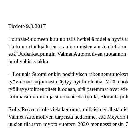
Tiedote 9.3.2017
Lounais-Suomeen kuuluu tällä hetkellä todella hyviä u
Turkuun etäohjattujen ja autonomisten alusten tutkim
että Uudenkaupungin Valmet Automotiven tuotannon on
puoliväliin saakka.
– Lounais-Suomi onkin positiivisen rakennemuutoksen
työvoiman tarjonnasta täytyy nyt huolehtia. Mitä teh
työllisyystoimenpiteet luodaan, sitä paremmat ovat ed
kotimaisin voimin ja suomalaisella työllä, Eloranta poh
Rolls-Royce ei ole vielä kertonut, millaisia työllistä
Valmet Automotiven tarpeista tiedämme, että Meyerin
uusien tilausten myötä vuoteen 2020 mennessä ensin 