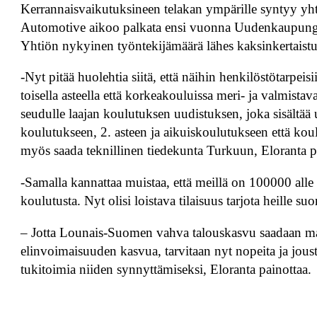
Kerrannaisvaikutuksineen telakan ympärille syntyy y
Automotive aikoo palkata ensi vuonna Uudenkaupungin a
Yhtiön nykyinen työntekijämäärä lähes kaksinkertaist
-Nyt pitää huolehtia siitä, että näihin henkilöstötarpeis
toisella asteella että korkeakouluissa meri- ja valmis
seudulle laajan koulutuksen uudistuksen, joka sisältää 
koulutukseen, 2. asteen ja aikuiskoulutukseen että koul
myös saada teknillinen tiedekunta Turkuun, Eloranta p
-Samalla kannattaa muistaa, että meillä on 100000 alle 
koulutusta. Nyt olisi loistava tilaisuus tarjota heille s
– Jotta Lounais-Suomen vahva talouskasvu saadaan ma
elinvoimaisuuden kasvua, tarvitaan nyt nopeita ja jousta
tukitoimia niiden synnyttämiseksi, Eloranta painottaa.