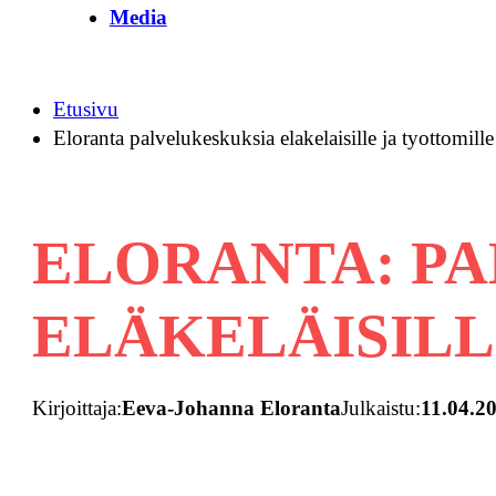
Media
Etusivu
Eloranta palvelukeskuksia elakelaisille ja tyottomille
ELORANTA: P
ELÄKELÄISILL
Kirjoittaja:
Eeva-Johanna Eloranta
Julkaistu:
11.04.2