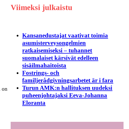
Viimeksi julkaistu
Kansanedustajat vaativat toimia
asumisterveysongelmien
ratkaisemiseksi – tuhannet
suomalaiset kärsivät edelleen
sisäilmahaitoista
Fostrings- och
familjerådgivningsarbetet är i fara
Turun AMK:n hallituksen uudeksi
a on
puheenjohtajaksi Eeva-Johanna
Eloranta