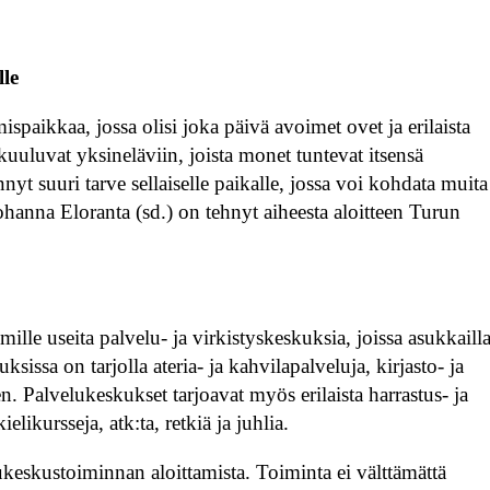
lle
spaikkaa, jossa olisi joka päivä avoimet ovet ja erilaista
uuluvat yksineläviin, joista monet tuntevat itsensä
t suuri tarve sellaiselle paikalle, jossa voi kohdata muita
hanna Eloranta (sd.) on tehnyt aiheesta aloitteen Turun
mille useita palvelu- ja virkistyskeskuksia, joissa asukkaill
ssa on tarjolla ateria- ja kahvilapalveluja, kirjasto- ja
n. Palvelukeskukset tarjoavat myös erilaista harrastus- ja
elikursseja, atk:ta, retkiä ja juhlia.
ukeskustoiminnan aloittamista. Toiminta ei välttämättä