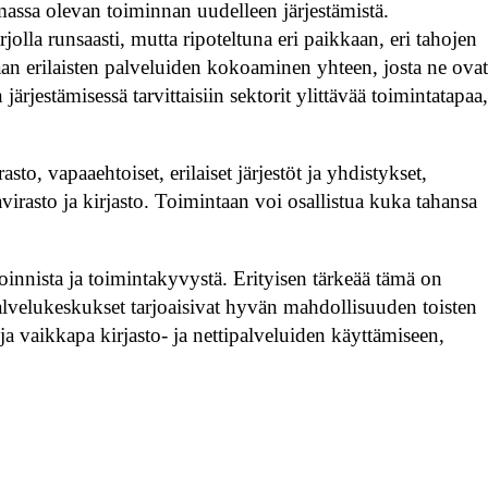
emassa olevan toiminnan uudelleen järjestämistä.
jolla runsaasti, mutta ripoteltuna eri paikkaan, eri tahojen
n erilaisten palveluiden kokoaminen yhteen, josta ne ova
jestämisessä tarvittaisiin sektorit ylittävää toimintatapaa
sto, vapaaehtoiset, erilaiset järjestöt ja yhdistykset,
virasto ja kirjasto. Toimintaan voi osallistua kuka tahansa
innista ja toimintakyvystä. Erityisen tärkeää tämä on
Palvelukeskukset tarjoaisivat hyvän mahdollisuuden toisten
ja vaikkapa kirjasto- ja nettipalveluiden käyttämiseen,