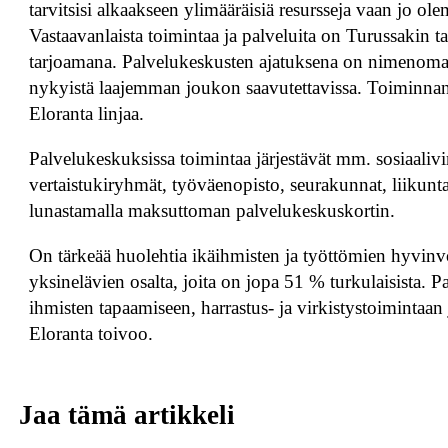
tarvitsisi alkaakseen ylimääräisiä resursseja vaan jo ol
Vastaavanlaista toimintaa ja palveluita on Turussakin tar
tarjoamana. Palvelukeskusten ajatuksena on nimenomaa
nykyistä laajemman joukon saavutettavissa. Toiminnan jär
Eloranta linjaa.
Palvelukeskuksissa toimintaa järjestävät mm. sosiaalivira
vertaistukiryhmät, työväenopisto, seurakunnat, liikunta
lunastamalla maksuttoman palvelukeskuskortin.
On tärkeää huolehtia ikäihmisten ja työttömien hyvinvo
yksinelävien osalta, joita on jopa 51 % turkulaisista. 
ihmisten tapaamiseen, harrastus- ja virkistystoimintaan 
Eloranta toivoo.
Jaa tämä artikkeli