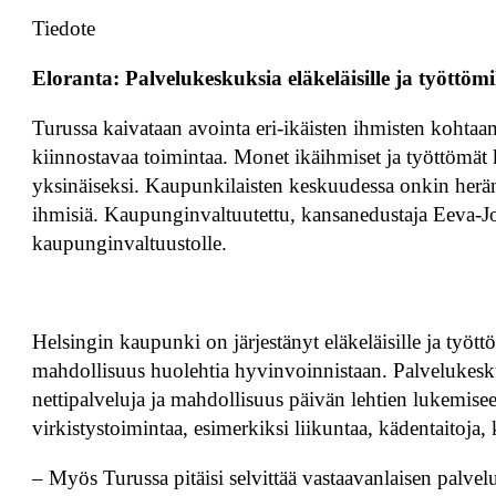
Tiedote
Eloranta: Palvelukeskuksia eläkeläisille ja työttömi
Turussa kaivataan avointa eri-ikäisten ihmisten kohtaami
kiinnostavaa toimintaa. Monet ikäihmiset ja työttömät k
yksinäiseksi. Kaupunkilaisten keskuudessa onkin heränny
ihmisiä. Kaupunginvaltuutettu, kansanedustaja Eeva-Jo
kaupunginvaltuustolle.
Helsingin kaupunki on järjestänyt eläkeläisille ja työttö
mahdollisuus huolehtia hyvinvoinnistaan. Palvelukeskuksi
nettipalveluja ja mahdollisuus päivän lehtien lukemisee
virkistystoimintaa, esimerkiksi liikuntaa, kädentaitoja, ki
– Myös Turussa pitäisi selvittää vastaavanlaisen palvel