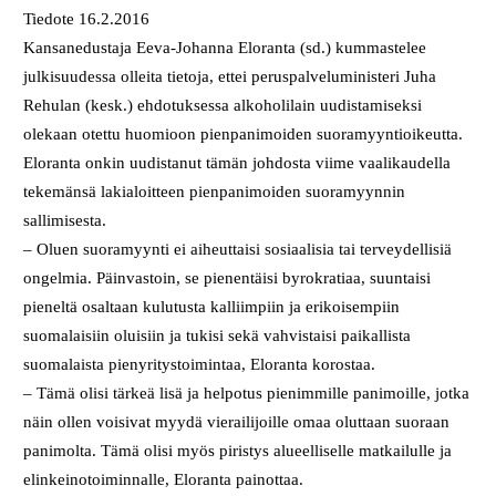
Tiedote 16.2.2016
Kansanedustaja Eeva-Johanna Eloranta (sd.) kummastelee
julkisuudessa olleita tietoja, ettei peruspalveluministeri Juha
Rehulan (kesk.) ehdotuksessa alkoholilain uudistamiseksi
olekaan otettu huomioon pienpanimoiden suoramyyntioikeutta.
Eloranta onkin uudistanut tämän johdosta viime vaalikaudella
tekemänsä lakialoitteen pienpanimoiden suoramyynnin
sallimisesta.
– Oluen suoramyynti ei aiheuttaisi sosiaalisia tai terveydellisiä
ongelmia. Päinvastoin, se pienentäisi byrokratiaa, suuntaisi
pieneltä osaltaan kulutusta kalliimpiin ja erikoisempiin
suomalaisiin oluisiin ja tukisi sekä vahvistaisi paikallista
suomalaista pienyritystoimintaa, Eloranta korostaa.
– Tämä olisi tärkeä lisä ja helpotus pienimmille panimoille, jotka
näin ollen voisivat myydä vierailijoille omaa oluttaan suoraan
panimolta. Tämä olisi myös piristys alueelliselle matkailulle ja
elinkeinotoiminnalle, Eloranta painottaa.