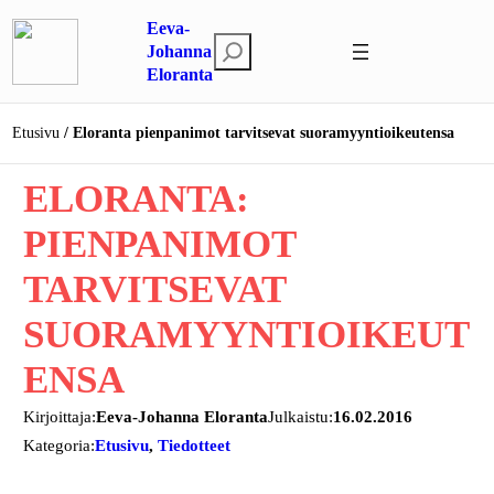
Siirry
Eeva-
sisältöön
E
Johanna
Eloranta
t
s
i
Etusivu
Eloranta pienpanimot tarvitsevat suoramyyntioikeutensa
ELORANTA:
PIENPANIMOT
TARVITSEVAT
SUORAMYYNTIOIKEUT
ENSA
Kirjoittaja:
Eeva-Johanna Eloranta
Julkaistu:
16.02.2016
Kategoria:
Etusivu
, 
Tiedotteet