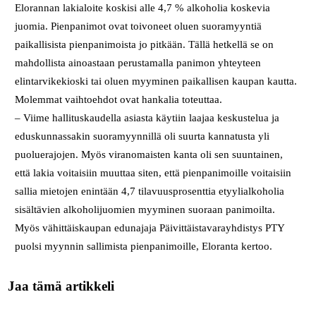
Elorannan lakialoite koskisi alle 4,7 % alkoholia koskevia
juomia. Pienpanimot ovat toivoneet oluen suoramyyntiä
paikallisista pienpanimoista jo pitkään. Tällä hetkellä se on
mahdollista ainoastaan perustamalla panimon yhteyteen
elintarvikekioski tai oluen myyminen paikallisen kaupan kautta.
Molemmat vaihtoehdot ovat hankalia toteuttaa.
– Viime hallituskaudella asiasta käytiin laajaa keskustelua ja
eduskunnassakin suoramyynnillä oli suurta kannatusta yli
puoluerajojen. Myös viranomaisten kanta oli sen suuntainen,
että lakia voitaisiin muuttaa siten, että pienpanimoille voitaisiin
sallia mietojen enintään 4,7 tilavuusprosenttia etyylialkoholia
sisältävien alkoholijuomien myyminen suoraan panimoilta.
Myös vähittäiskaupan edunajaja Päivittäistavarayhdistys PTY
puolsi myynnin sallimista pienpanimoille, Eloranta kertoo.
Jaa tämä artikkeli