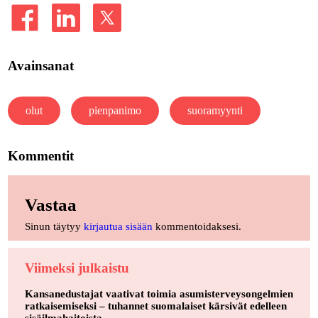
Avainsanat
olut
pienpanimo
suoramyynti
Kommentit
Vastaa
Sinun täytyy
kirjautua sisään
kommentoidaksesi.
Viimeksi julkaistu
Kansanedustajat vaativat toimia asumisterveysongelmien
ratkaisemiseksi – tuhannet suomalaiset kärsivät edelleen