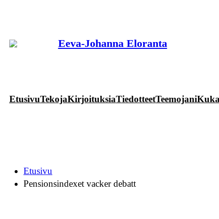
Siirry
sisältöön
Eeva-Johanna Eloranta
Etusivu
Tekoja
Kirjoituksia
Tiedotteet
Teemojani
Kuk
Etusivu
Pensionsindexet vacker debatt