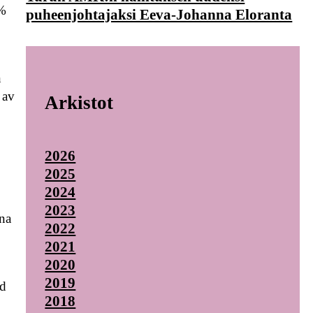
 %
puheenjohtajaksi Eeva-Johanna Eloranta
n
n
 av
Arkistot
2026
2025
2024
2023
rna
2022
2021
2020
2019
ed
2018