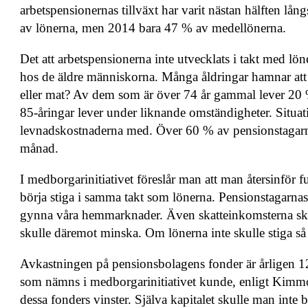
arbetspensionernas tillväxt har varit nästan hälften 
av lönerna, men 2014 bara 47 % av medellönerna.
Det att arbetspensionerna inte utvecklats i takt med lön
hos de äldre människorna. Många åldringar hamnar att
eller mat? Av dem som är över 74 år gammal lever 20
85-åringar lever under liknande omständigheter. Situati
levnadskostnaderna med. Över 60 % av pensionstagarn
månad.
I medborgarinitiativet föreslår man att man återsinför f
börja stiga i samma takt som lönerna. Pensionstagarnas
gynna våra hemmarknader. Även skatteinkomsterna sku
skulle däremot minska. Om lönerna inte skulle stiga så 
Avkastningen på pensionsbolagens fonder är årligen 12
som nämns i medborgarinitiativet kunde, enligt Kimm
dessa fonders vinster. Själva kapitalet skulle man inte 