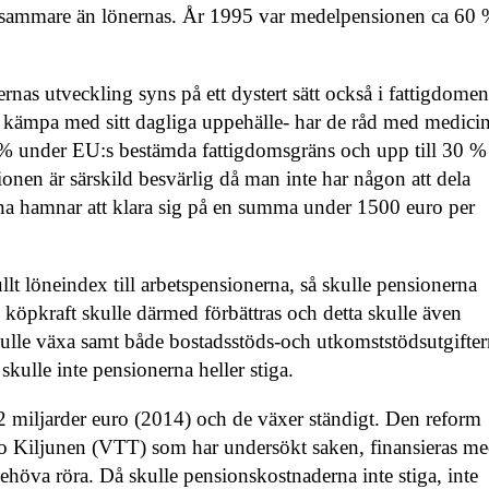
långsammare än lönernas. År 1995 var medelpensionen ca 60
ernas utveckling syns på ett dystert sätt också i fattigdome
 kämpa med sitt dagliga uppehälle- har de råd med medici
 % under EU:s bestämda fattigdomsgräns och upp till 30 %
onen är särskild besvärlig då man inte har någon att dela
a hamnar att klara sig på en summa under 1500 euro per
ullt löneindex till arbetspensionerna, så skulle pensionerna
 köpkraft skulle därmed förbättras och detta skulle även
lle växa samt både bostadsstöds-och utkomststödsutgifte
skulle inte pensionerna heller stiga.
 miljarder euro (2014) och de växer ständigt. Den reform
o Kiljunen (VTT) som har undersökt saken, finansieras m
behöva röra. Då skulle pensionskostnaderna inte stiga, inte