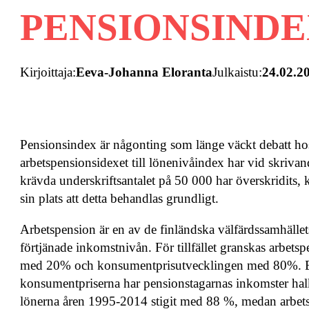
PENSIONSIND
Kirjoittaja:
Eeva-Johanna Eloranta
Julkaistu:
24.02.2
Pensionsindex är någonting som länge väckt debatt hos 
arbetspensionsidexet till lönenivåindex har vid skriv
krävda underskriftsantalet på 50 000 har överskridits, 
sin plats att detta behandlas grundligt.
Arbetspension är en av de finländska välfärdssamhälle
förtjänade inkomstnivån. För tillfället granskas arbetsp
med 20% och konsumentprisutvecklingen med 80%. Eft
konsumentpriserna har pensionstagarnas inkomster halk
lönerna åren 1995-2014 stigit med 88 %, medan arbetsp