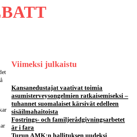
EBATT
Viimeksi julkaistu
det
på
Kansanedustajat vaativat toimia
asumisterveysongelmien ratkaisemiseksi –
tuhannet suomalaiset kärsivät edelleen
kar
sisäilmahaitoista
Fostrings- och familjerådgivningsarbetet
har
är i fara
Turun AMK:n hallituksen uudeksi