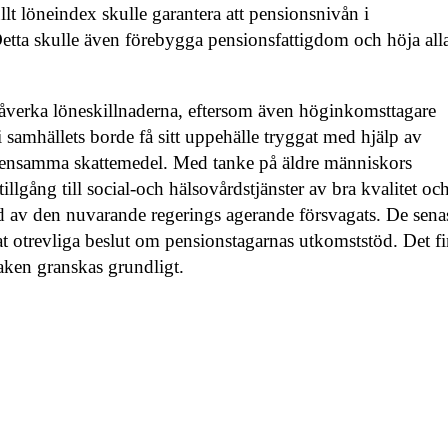
llt löneindex skulle garantera att pensionsnivån i
Detta skulle även förebygga pensionsfattigdom och höja all
påverka löneskillnaderna, eftersom även höginkomsttagare
samhällets borde få sitt uppehälle tryggat med hjälp av
emensamma skattemedel. Med tanke på äldre människors
tillgång till social-och hälsovårdstjänster av bra kvalitet oc
nd av den nuvarande regerings agerande försvagats. De sena
tat otrevliga beslut om pensionstagarnas utkomststöd. Det f
saken granskas grundligt.