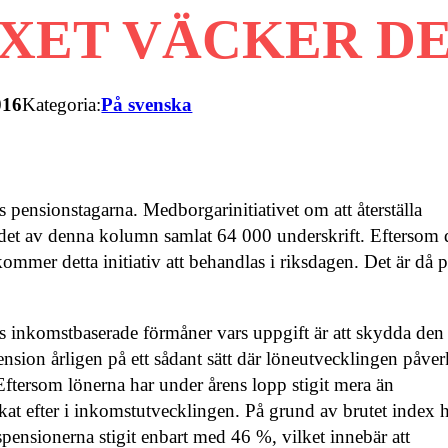
EXET VÄCKER D
016
Kategoria:
På svenska
pensionstagarna. Medborgarinitiativet om att återställa
andet av denna kolumn samlat 64 000 underskrift. Eftersom 
kommer detta initiativ att behandlas i riksdagen. Det är då 
ts inkomstbaserade förmåner vars uppgift är att skydda den
ension årligen på ett sådant sätt där löneutvecklingen påver
ersom lönerna har under årens lopp stigit mera än
at efter i inkomstutvecklingen. På grund av brutet index 
ensionerna stigit enbart med 46 %, vilket innebär att