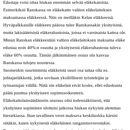
Edustaja voisi ottaa hiukan enemmän selvää eläkekatoista.
Esimerkiksii Ranskassa on eläkekatto valtion eläkelaitoksen
maksamassa eläkkeessä. Niin on meilläkin Kelan eläkkeessä.
Hyväpalkkaisille eläkkeen pääosa tulee Ranskassakin yksityisistä,
mutta lakisääteisistä eläkerahastoista, joissa ei varsinaista kattoa ole.
Minun Ranskan eläkkeestäni valtion eläkelaitoksen maksama eläke
edustaa noin 40%:n osuutta ja yksityisestä eläkerahastosta tuleva
eläke 60% osuutta. Tämän jälkimmäisen osuus siis kasvaa
Ranskassa tulojen noustessa.
Suomenkin suurimmista eläkkeistä suuri osa taitaa olla ns.
johtajaeläkkeitä, jotka sovitaan yksilöllisesti työntekijän ja
työnantajan välillä. Niitä siis eläkelait eivät koske, ellei eduskunta
päätä puuttua yksityiseen sopimusoikeuteen.
Eläkekattolainsäädännön seuraus olisi todennäköisesti, että
yksityinen sopiminen ulottuisi jatkossa hiukan nykyistä alemmas
hierarkiassa. Ihan tavallinen verot maksava keskiluokka kärsisi
siitäkin, kuten nykyisestä eläkeläisten rangaistusverostakin.