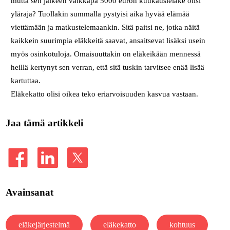
mutta sen jälkeen vaikkapa 5000 euron kuukausieläke olisi
yläraja? Tuollakin summalla pystyisi aika hyvää elämää
viettämään ja matkustelemaankin. Sitä paitsi ne, jotka näitä
kaikkein suurimpia eläkkeitä saavat, ansaitsevat lisäksi usein
myös osinkotuloja. Omaisuuttakin on eläkeikään mennessä
heillä kertynyt sen verran, että sitä tuskin tarvitsee enää lisää
kartuttaa.
Eläkekatto olisi oikea teko eriarvoisuuden kasvua vastaan.
Jaa tämä artikkeli
Avainsanat
eläkejärjestelmä
eläkekatto
kohtuus