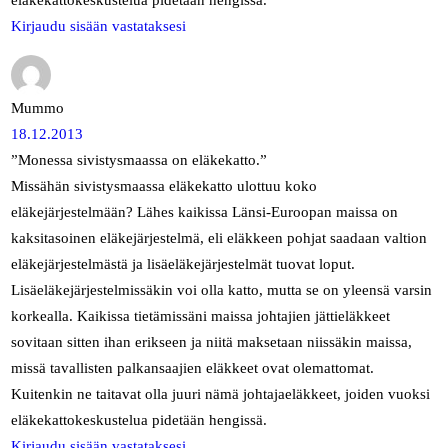
Kirjaudu sisään vastataksesi
Mummo
18.12.2013
”Monessa sivistysmaassa on eläkekatto.”
Missähän sivistysmaassa eläkekatto ulottuu koko
eläkejärjestelmään? Lähes kaikissa Länsi-Euroopan maissa on
kaksitasoinen eläkejärjestelmä, eli eläkkeen pohjat saadaan valtion
eläkejärjestelmästä ja lisäeläkejärjestelmät tuovat loput.
Lisäeläkejärjestelmissäkin voi olla katto, mutta se on yleensä varsin
korkealla. Kaikissa tietämissäni maissa johtajien jättieläkkeet
sovitaan sitten ihan erikseen ja niitä maksetaan niissäkin maissa,
missä tavallisten palkansaajien eläkkeet ovat olemattomat.
Kuitenkin ne taitavat olla juuri nämä johtajaeläkkeet, joiden vuoksi
eläkekattokeskustelua pidetään hengissä.
Kirjaudu sisään vastataksesi