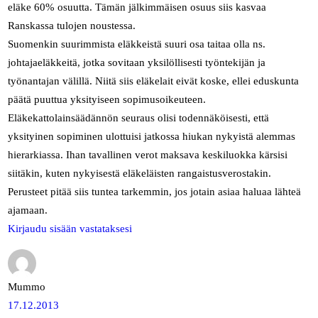
eläke 60% osuutta. Tämän jälkimmäisen osuus siis kasvaa
Ranskassa tulojen noustessa.
Suomenkin suurimmista eläkkeistä suuri osa taitaa olla ns.
johtajaeläkkeitä, jotka sovitaan yksilöllisesti työntekijän ja
työnantajan välillä. Niitä siis eläkelait eivät koske, ellei eduskunta
päätä puuttua yksityiseen sopimusoikeuteen.
Eläkekattolainsäädännön seuraus olisi todennäköisesti, että
yksityinen sopiminen ulottuisi jatkossa hiukan nykyistä alemmas
hierarkiassa. Ihan tavallinen verot maksava keskiluokka kärsisi
siitäkin, kuten nykyisestä eläkeläisten rangaistusverostakin.
Perusteet pitää siis tuntea tarkemmin, jos jotain asiaa haluaa lähteä
ajamaan.
Kirjaudu sisään vastataksesi
Mummo
17.12.2013