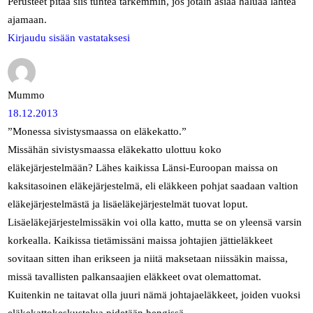
Perusteet pitää siis tuntea tarkemmin, jos jotain asiaa haluaa lähteä
ajamaan.
Kirjaudu sisään vastataksesi
Mummo
18.12.2013
”Monessa sivistysmaassa on eläkekatto.”
Missähän sivistysmaassa eläkekatto ulottuu koko
eläkejärjestelmään? Lähes kaikissa Länsi-Euroopan maissa on
kaksitasoinen eläkejärjestelmä, eli eläkkeen pohjat saadaan valtion
eläkejärjestelmästä ja lisäeläkejärjestelmät tuovat loput.
Lisäeläkejärjestelmissäkin voi olla katto, mutta se on yleensä varsin
korkealla. Kaikissa tietämissäni maissa johtajien jättieläkkeet
sovitaan sitten ihan erikseen ja niitä maksetaan niissäkin maissa,
missä tavallisten palkansaajien eläkkeet ovat olemattomat.
Kuitenkin ne taitavat olla juuri nämä johtajaeläkkeet, joiden vuoksi
eläkekattokeskustelua pidetään hengissä.