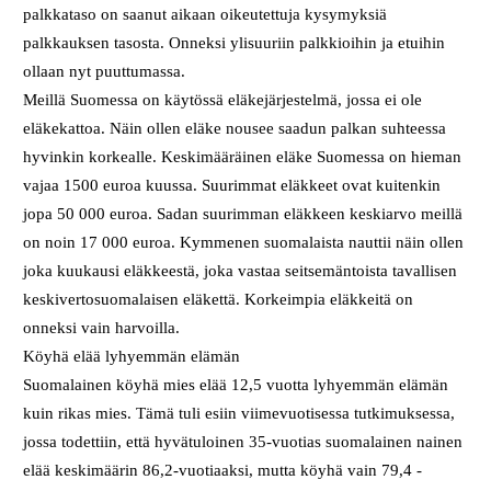
palkkataso on saanut aikaan oikeutettuja kysymyksiä
palkkauksen tasosta. Onneksi ylisuuriin palkkioihin ja etuihin
ollaan nyt puuttumassa.
Meillä Suomessa on käytössä eläkejärjestelmä, jossa ei ole
eläkekattoa. Näin ollen eläke nousee saadun palkan suhteessa
hyvinkin korkealle. Keskimääräinen eläke Suomessa on hieman
vajaa 1500 euroa kuussa. Suurimmat eläkkeet ovat kuitenkin
jopa 50 000 euroa. Sadan suurimman eläkkeen keskiarvo meillä
on noin 17 000 euroa. Kymmenen suomalaista nauttii näin ollen
joka kuukausi eläkkeestä, joka vastaa seitsemäntoista tavallisen
keskivertosuomalaisen eläkettä. Korkeimpia eläkkeitä on
onneksi vain harvoilla.
Köyhä elää lyhyemmän elämän
Suomalainen köyhä mies elää 12,5 vuotta lyhyemmän elämän
kuin rikas mies. Tämä tuli esiin viimevuotisessa tutkimuksessa,
jossa todettiin, että hyvätuloinen 35-vuotias suomalainen nainen
elää keskimäärin 86,2-vuotiaaksi, mutta köyhä vain 79,4 -