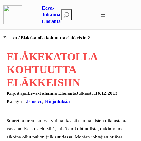
Siirry
Eeva-
sisältöön
E
Johanna
Eloranta
t
s
i
Etusivu
Elakekatolla kohtuutta elakkeisiin 2
ELÄKEKATOLLA
KOHTUUTTA
ELÄKKEISIIN
Kirjoittaja:
Eeva-Johanna Eloranta
Julkaistu:
16.12.2013
Kategoria:
Etusivu
, 
Kirjoituksia
Suuret tuloerot sotivat voimakkaasti suomalaisten oikeustajua
vastaan. Keskustelu siitä, mikä on kohtuullista, onkin viime
aikoina ollut paljon julkisuudessa. Monien johtajien huikea