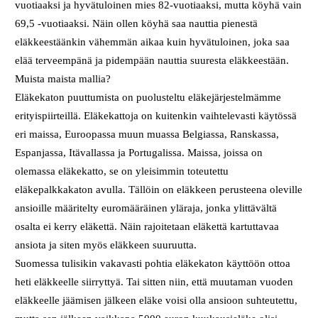
vuotiaaksi ja hyvätuloinen mies 82-vuotiaaksi, mutta köyhä vain
69,5 -vuotiaaksi. Näin ollen köyhä saa nauttia pienestä
eläkkeestäänkin vähemmän aikaa kuin hyvätuloinen, joka saa
elää terveempänä ja pidempään nauttia suuresta eläkkeestään.
Muista maista mallia?
Eläkekaton puuttumista on puolusteltu eläkejärjestelmämme
erityispiirteillä. Eläkekattoja on kuitenkin vaihtelevasti käytössä
eri maissa, Euroopassa muun muassa Belgiassa, Ranskassa,
Espanjassa, Itävallassa ja Portugalissa. Maissa, joissa on
olemassa eläkekatto, se on yleisimmin toteutettu
eläkepalkkakaton avulla. Tällöin on eläkkeen perusteena oleville
ansioille määritelty euromääräinen yläraja, jonka ylittävältä
osalta ei kerry eläkettä. Näin rajoitetaan eläkettä kartuttavaa
ansiota ja siten myös eläkkeen suuruutta.
Suomessa tulisikin vakavasti pohtia eläkekaton käyttöön ottoa
heti eläkkeelle siirryttyä. Tai sitten niin, että muutaman vuoden
eläkkeelle jäämisen jälkeen eläke voisi olla ansioon suhteutettu,