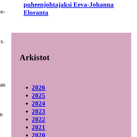
puheenjohtajaksi Eeva-Johanna
pe-
Eloranta
s.
Arkistot
aan
2026
2025
2024
2023
en
2022
2021
2020