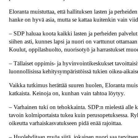
Eloranta muistuttaa, että hallituksen lasten ja perheid
hanke on hyvä asia, mutta se kattaa kuitenkin vain viid
– SDP haluaa koota kaikki lasten ja perheiden palvelut 
siihen asti, kunnes lapsi ja nuori on varttunut ottamaan
Koulut, oppilashuolto, nuorisotyö ja harrastukset mu
– Tällaiset oppimis- ja hyvinvointikeskukset tavoittais
luonnollisissa kehitysympäristöissä tukien oikea-aikais
Vaikka tutkimus herättää suuren huolen, Eloranta muist
katkaista. Keinoja on, kunhan vain tahtoa löytyy.
– Varhainen tuki on tehokkainta. SDP:n mielestä alle ko
tavoin kolmiportaista tukea kuin perusopetuksessa. R
oikeutta varhaiskasvatukseen pidä enää rajoittaa.
– Huolehditaan myös siitä, jokainen nuori saa tarvitsema