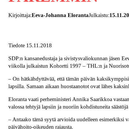
Kirjoittaja:
Eeva-Johanna Eloranta
Julkaistu:
15.11.2
Tiedote 15.11.2018
SDP:n kansanedustaja ja sivistysvaliokunnan jäsen Eeva
viikolla julkaistun Kohortti 1997 – THL:n ja Nuorisot
– On hätkähdyttävää, että tämän päivän kaksikymppis
lapsilla. Samaan aikaan huostaanotot ovat lähes kaksink
Eloranta vaati perheministeri Annika Saarikkoa vasta
valossa tehtyjä lapsiin ja nuoriin kohdistuneita säästöjä 
– Antaako tämä syytä arvioida uudelleen esimerkiksi 
päivähoito-oikeuden rajausta.