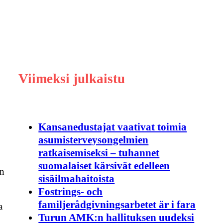
Viimeksi julkaistu
Kansanedustajat vaativat toimia
asumisterveysongelmien
ratkaisemiseksi – tuhannet
suomalaiset kärsivät edelleen
on
sisäilmahaitoista
Fostrings- och
familjerådgivningsarbetet är i fara
a
Turun AMK:n hallituksen uudeksi