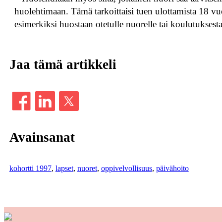
huolehtimaan. Tämä tarkoittaisi tuen ulottamista 18 v
esimerkiksi huostaan otetulle nuorelle tai koulutuksest
Jaa tämä artikkeli
Avainsanat
kohortti 1997
, 
lapset
, 
nuoret
, 
oppivelvollisuus
, 
päivähoito