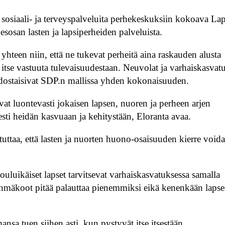
en sosiaali- ja terveyspalveluita perhekeskuksiin kokoava La
esosan lasten ja lapsiperheiden palveluista.
yhteen niin, että ne tukevat perheitä aina raskauden alusta
 itse vastuuta tulevaisuudestaan. Neuvolat ja varhaiskasvatu
odostaisivat SDP.n mallissa yhden kokonaisuuden.
ivat luontevasti jokaisen lapsen, nuoren ja perheen arjen
esti heidän kasvuaan ja kehitystään, Eloranta avaa.
uttaa, että lasten ja nuorten huono-osaisuuden kierre void
uluikäiset lapset tarvitsevat varhaiskasvatuksessa samalla
yhmäkoot pitää palauttaa pienemmiksi eikä kenenkään laps
nsa tuen siihen asti, kun pystyvät itse itsestään