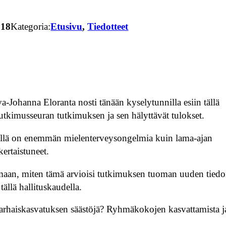
018
Kategoria:
Etusivu
, 
Tiedotteet
-Johanna Eloranta nosti tänään kyselytunnilla esiin tällä
utkimusseuran tutkimuksen ja sen hälyttävät tulokset.
illä on enemmän mielenterveysongelmia kuin lama-ajan
ertaistuneet.
amaan, miten tämä arvioisi tutkimuksen tuoman uuden tied
tällä hallituskaudella.
varhaiskasvatuksen säästöjä? Ryhmäkokojen kasvattamista j