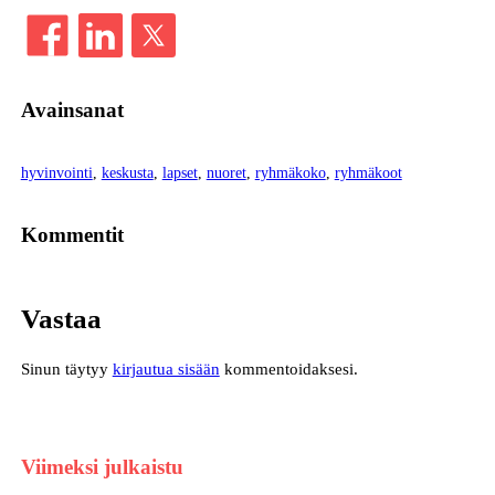
Avainsanat
hyvinvointi
, 
keskusta
, 
lapset
, 
nuoret
, 
ryhmäkoko
, 
ryhmäkoot
Kommentit
Vastaa
Sinun täytyy
kirjautua sisään
kommentoidaksesi.
Viimeksi julkaistu