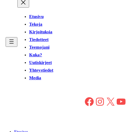
Etusivu
Tekoja
Kirjoituksia
Tiedotteet
Teemojani
Kuka?
Uutiskirjeet
Yhteystiedot
Media
Facebook
Instagram
X
YouTube
Etusivu