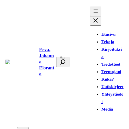
Siirry
sisältöön
Etusivu
Tekoja
Kirjoituksi
Eeva-
Johann
a
E
a
Tiedotteet
t
Elorant
Teemojani
a
s
Kuka?
i
Uutiskirjeet
Yhteystiedo
t
Media