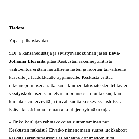
Tiedote
Vapaa julkaistavaksi
SDP:n kansanedustaja ja sivistysvaliokunnan jäsen
Eeva-
Johanna Eloranta
pitää Keskustan rakennepoliittista
vaihtoehtoa erittäin haitallisena lasten ja nuorten turvalliselle
kasvulle ja laadukkaalle oppimiselle. Keskusta esittää
rakennepoliittisena ratkaisuna kuntien lakisääteisten tehtävien
yksityiskohtaisen sääntelyn luopumisesta muilta osin, kun
kuntalaisten terveyttä ja turvallisuutta koskevissa asioissa.
Esitys koskisi muun muassa koulujen ryhmäkokoja.
– Onko koulujen ryhmäkokojen suurentaminen nyt
Keskustan ratkaisu? Eivätkö nimenomaan suuret luokkakoot
kasvata syrjäytymisriskiä ja pahenna oppimattomuutta,