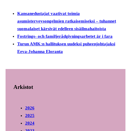
Kansanedustajat vaativat toimia
asumisterveysongelmien ratkaisemiseksi – tuhannet
suomalaiset kärsivät edelleen sisäilmahaitoista
Fostrings- och familjerådgivningsarbetet är i fara
Turun AMK:n hallituksen uudeksi puheenjohtajaksi
Eeva-Johanna Eloranta
Arkistot
2026
2025
2024
2023