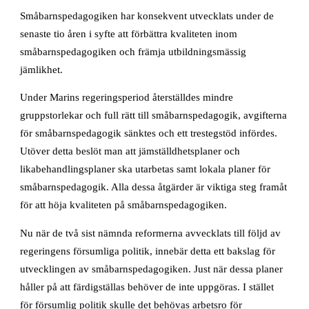
Småbarnspedagogiken har konsekvent utvecklats under de
senaste tio åren i syfte att förbättra kvaliteten inom
småbarnspedagogiken och främja utbildningsmässig
jämlikhet.
Under Marins regeringsperiod återställdes mindre
gruppstorlekar och full rätt till småbarnspedagogik, avgifterna
för småbarnspedagogik sänktes och ett trestegstöd infördes.
Utöver detta beslöt man att jämställdhetsplaner och
likabehandlingsplaner ska utarbetas samt lokala planer för
småbarnspedagogik. Alla dessa åtgärder är viktiga steg framåt
för att höja kvaliteten på småbarnspedagogiken.
Nu när de två sist nämnda reformerna avvecklats till följd av
regeringens försumliga politik, innebär detta ett bakslag för
utvecklingen av småbarnspedagogiken. Just när dessa planer
håller på att färdigställas behöver de inte uppgöras. I stället
för försumlig politik skulle det behövas arbetsro för