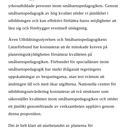
yrkesutbildade personer inom småbarnspedagogiken. Genom
småbarnspedagogik av hög kvalitet stöder vi jämlikhet i
utbildningen och kan effektivt förbättra barns möjligheter att
lära sig och förebygger eventuell utslagning.
Även Utbildningsstyrelsen och Småbarnspedagogikens
Lärarförbund har konstaterat att de minskade kraven på
planeringsskyldigheten försämrar kvaliteten på
småbarnspedagogiken. Förbundet för speciallärare inom
småbarnspedagogik har starkt ifrågasatt regeringens
uppskattningar av besparingarna, utan tror tvärtom att
ändringen till och med ökar utgifterna. Nationella centret för
utbildningsutvärdering konstaterar att två strukturer som
säkerställer kvaliteten inom småbarnspedagogiken och stöder
ett jämlikt genomförande av verksamheten upphävs genom
denna proposition.
Det är helt klart att utarbetandet av planerna för