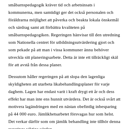
småbarnspedagogik kräver tid och arbetsinsats i
kommunerna, men samtidigt ger det också personalen och
föräldrarna möjlighet att påverka och beakta lokala önskemål
och särdrag samt att förbättra kvaliteten på
småbarnspedagogiken. Regeringen hänvisar till den utredning
som Nationella centret för utbildningsutvärdering gjort och
som pekade på att man i vissa kommuner ännu behöver
utveckla sitt planeringsarbete. Detta är inte ett tillräckligt skäl
för att avstå från dessa planer.
Dessutom håller regeringen på att slopa den lagenliga
skyldigheten att utarbeta likabehandlingsplaner för varje
daghem. Lagen har endast varit i kraft drygt ett år och dess
effekt har man inte ens hunnit utvärdera. Det är också svårt att
motivera lagändringen med en nästan obefintlig inbesparing
på 44 000 euro. Jämlikhetsarbetet försvagas hur som helst.
Det verkar därför som om jämlik behandling inte tillhör denna
regerings viktiga värden.