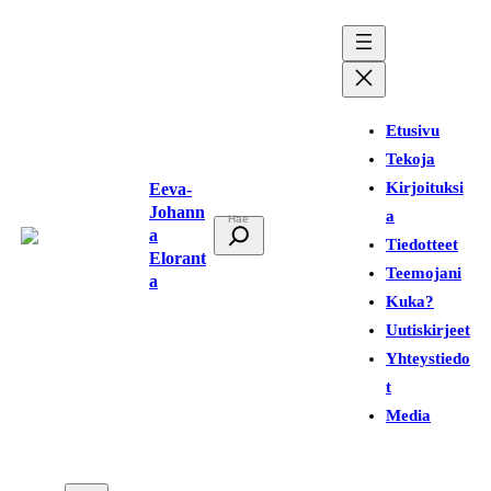
Siirry
sisältöön
Etusivu
Tekoja
Kirjoituksi
Eeva-
Johann
a
E
a
Tiedotteet
t
Elorant
Teemojani
a
s
Kuka?
i
Uutiskirjeet
Yhteystiedo
t
Media