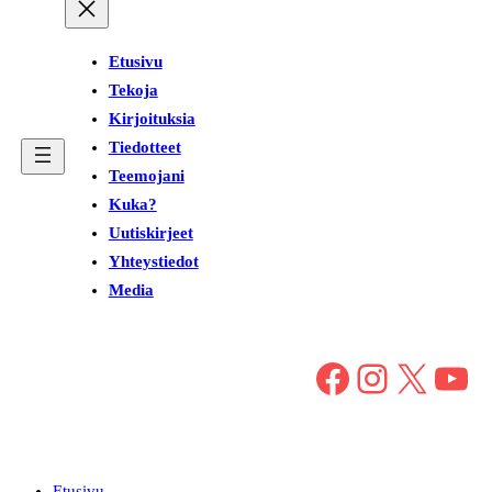
Etusivu
Tekoja
Kirjoituksia
Tiedotteet
Teemojani
Kuka?
Uutiskirjeet
Yhteystiedot
Media
Facebook
Instagram
X
YouTube
Etusivu