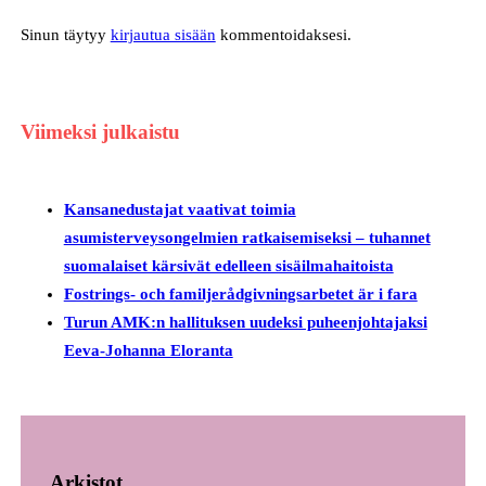
Sinun täytyy
kirjautua sisään
kommentoidaksesi.
Viimeksi julkaistu
Kansanedustajat vaativat toimia
asumisterveysongelmien ratkaisemiseksi – tuhannet
suomalaiset kärsivät edelleen sisäilmahaitoista
Fostrings- och familjerådgivningsarbetet är i fara
Turun AMK:n hallituksen uudeksi puheenjohtajaksi
Eeva-Johanna Eloranta
Arkistot