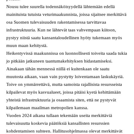
Nousu tulee suurella todennäköisyydellä lähtemään edellä
mainituista tutuista veturimaakunnista, joissa sijaitsee merkittävä
osa Suomen tulevaisuuden rakentamisessa tarvittavaa
infrastruktuuria. Kun ne lähtevät taas vahvempaan kiitoon,
pystyy niistä saatu kansantaloudellinen hyöty tukemaan myös
muun maan kehitystä.
Heikentyvissä maakunnissa on luonnollisesti toiveita saada tukia
jo pitkään jatkuneen taantumakehityksen hidastamiseksi.
Ainakaan tähän mennessä niillä ei kuitenkaan ole saatu
muutosta aikaan, vaan vain pystytty loiventamaan laskukäyriä.
Toive on ymmärrettävä, mutta samoista rajallisista resursseista
kilpailevat myös kasvualueet, joissa pitäisi kyetä kehittämään
yhteistä infrastruktuuria ja osaamista siten, että ne pystyvät
kilpailemaan maailman metropolien kanssa.
Vuoden 2024 aikana tullaan tekemään useita merkittäviä
tulevaisuutta koskevia päätöksiä kansallisten resurssien
kohdentamisen suhteen. Hallitusohjelmassa olevat merkittävät