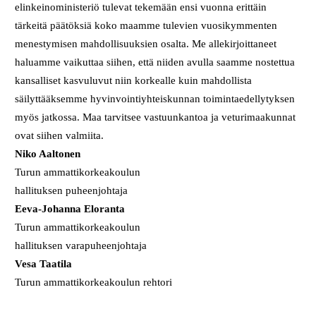
elinkeinoministeriö tulevat tekemään ensi vuonna erittäin
tärkeitä päätöksiä koko maamme tulevien vuosikymmenten
menestymisen mahdollisuuksien osalta. Me allekirjoittaneet
haluamme vaikuttaa siihen, että niiden avulla saamme nostettua
kansalliset kasvuluvut niin korkealle kuin mahdollista
säilyttääksemme hyvinvointiyhteiskunnan toimintaedellytyksen
myös jatkossa. Maa tarvitsee vastuunkantoa ja veturimaakunnat
ovat siihen valmiita.
Niko Aaltonen
Turun ammattikorkeakoulun
hallituksen puheenjohtaja
Eeva-Johanna Eloranta
Turun ammattikorkeakoulun
hallituksen varapuheenjohtaja
Vesa Taatila
Turun ammattikorkeakoulun rehtori