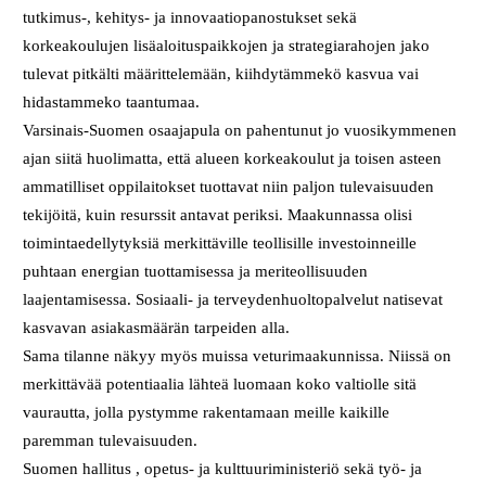
tutkimus-, kehitys- ja innovaatiopanostukset sekä
korkeakoulujen lisäaloituspaikkojen ja strategiarahojen jako
tulevat pitkälti määrittelemään, kiihdytämmekö kasvua vai
hidastammeko taantumaa.
Varsinais-Suomen osaajapula on pahentunut jo vuosikymmenen
ajan siitä huolimatta, että alueen korkeakoulut ja toisen asteen
ammatilliset oppilaitokset tuottavat niin paljon tulevaisuuden
tekijöitä, kuin resurssit antavat periksi. Maakunnassa olisi
toimintaedellytyksiä merkittäville teollisille investoinneille
puhtaan energian tuottamisessa ja meriteollisuuden
laajentamisessa. Sosiaali- ja terveydenhuoltopalvelut natisevat
kasvavan asiakasmäärän tarpeiden alla.
Sama tilanne näkyy myös muissa veturimaakunnissa. Niissä on
merkittävää potentiaalia lähteä luomaan koko valtiolle sitä
vaurautta, jolla pystymme rakentamaan meille kaikille
paremman tulevaisuuden.
Suomen hallitus , opetus- ja kulttuuriministeriö sekä työ- ja