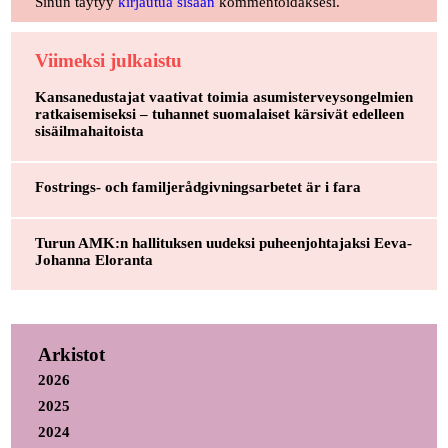
Sinun täytyy
kirjautua sisään
kommentoidaksesi.
Viimeksi julkaistu
Kansanedustajat vaativat toimia asumisterveysongelmien
ratkaisemiseksi – tuhannet suomalaiset kärsivät edelleen
sisäilmahaitoista
Fostrings- och familjerådgivningsarbetet är i fara
Turun AMK:n hallituksen uudeksi puheenjohtajaksi Eeva-
Johanna Eloranta
Arkistot
2026
2025
2024