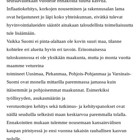
seuraavallekaan vuodelle ennakoida suurta kasvua.
Inflaatiokehitys, korkojen nouseminen ja rakennusalan lama
ovat heijastuneet jo läpi koko yhteiskunnan, eivätkä tulevat
hyvinvointialueiden säästöt ainakaan taloudellista toimeliaisuutta
tule lisäämään.
Vaikka Suomi ei pinta-alaltaan ole kovin suuri maa, tilanne
kohtelee eri alueita hyvin eri tavoin. Erinomaisessa
tuloskunnossa ei ole yksikään maakunta, mutta jo monta vuotta
maamme vetureina
toimineet Uusimaa, Pirkanmaa, Pohjois-Pohjanmaa ja Varsinais-
Suomi ovat monella mittarilla paremmassa jamassa kuin
itäisemmät ja pohjoisemmat maakunnat. Esimerkiksi
työllisyyden, asukasmäärän ja
verotuottojen kehitys sekä tutkimus- ja kehityspanokset ovat
näillä seuduilla selkeästi maan keskiarvoa paremmalla tolalla.
Ennakointien mukaan tulemme nousemaan kansainvälisen
kaupan piristyessä jo ensi vuonna takaisin rauhallisen kasvun
polulle.