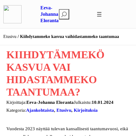
Siirry
Eeva-
sisältöön
E
Johanna
Eloranta
t
s
i
Etusivu
Kiihdytammeko kasvua vaihidastammeko taantumaa
KIIHDYTÄMMEKÖ
KASVUA VAI
HIDASTAMMEKO
TAANTUMAA?
Kirjoittaja:
Eeva-Johanna Eloranta
Julkaistu:
10.01.2024
Kategoria:
Ajankohtaista
, 
Etusivu
, 
Kirjoituksia
Vuodesta 2023 näyttää tulevan kansallisesti taantumavuosi, eikä