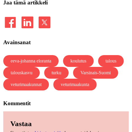
Jaa tämä artikkeli
Avainsanat
eeva-johanna eloranta
koulutus
talous
talouskasvu
turku
Varsinais-Suomi
veturimaakunnat
veturimaakunta
Kommentit
Vastaa